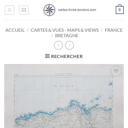
Passer
0
au
contenu
ACCUEIL
/
CARTES & VUES - MAPS & VIEWS
/
FRANCE
/
BRETAGNE
RECHERCHER
Ajouter
à la
wishlist