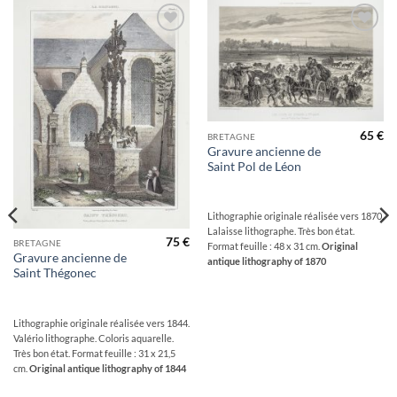
Ajouter
Ajouter
à la
à la
wishlist
wishlist
65
€
BRETAGNE
Gravure ancienne de
Saint Pol de Léon
Lithographie originale réalisée vers 1870.
Lalaisse lithographe. Très bon état.
75
€
BRETAGNE
Format feuille : 48 x 31 cm.
Original
Gravure ancienne de
antique lithography of 1870
Saint Thégonec
Lithographie originale réalisée vers 1844.
Valério lithographe. Coloris aquarelle.
Très bon état. Format feuille : 31 x 21,5
cm.
Original antique lithography of 1844