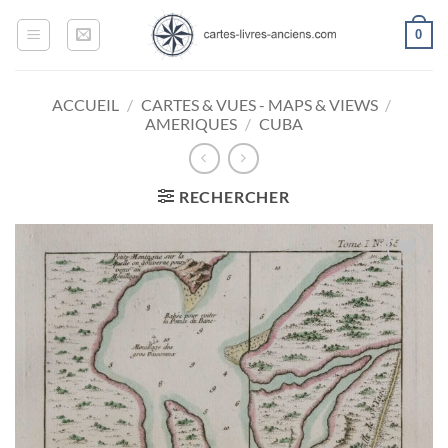
Passer
0
au
contenu
ACCUEIL
/
CARTES & VUES - MAPS & VIEWS
/
AMERIQUES
/
CUBA
RECHERCHER
Ajouter
à la
wishlist