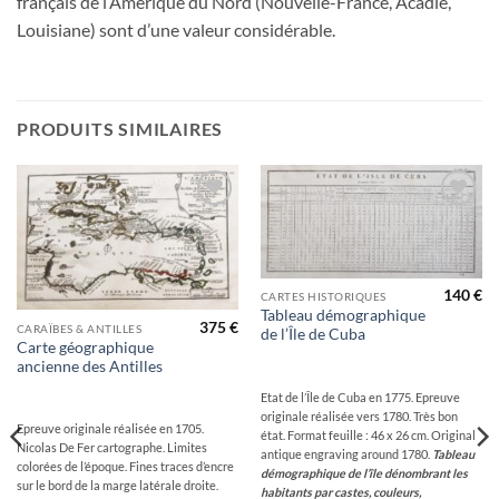
français de l’Amérique du Nord (Nouvelle-France, Acadie,
Louisiane) sont d’une valeur considérable.
PRODUITS SIMILAIRES
Ajouter
Ajouter
à la
à la
wishlist
wishlist
140
€
CARTES HISTORIQUES
Tableau démographique
375
€
CARAÏBES & ANTILLES
de l’Île de Cuba
Carte géographique
ancienne des Antilles
Etat de l’Île de Cuba en 1775. Epreuve
originale réalisée vers 1780. Très bon
Epreuve originale réalisée en 1705.
état. Format feuille : 46 x 26 cm. Original
Nicolas De Fer cartographe. Limites
antique engraving around 1780.
Tableau
colorées de l’époque. Fines traces d’encre
démographique de l’île dénombrant les
sur le bord de la marge latérale droite.
habitants par castes, couleurs,