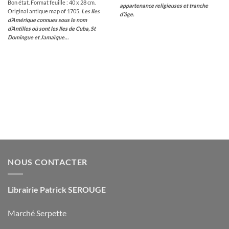
Bon état. Format feuille : 40 x 28 cm.
appartenance religieuses et tranche
Original antique map of 1705.
Les Iles
d’âge.
d’Amérique connues sous le nom
d’Antilles où sont les Iles de Cuba, St
Domingue et Jamaïque…
NOUS CONTACTER
Librairie Patrick SEROUGE
Marché Serpette