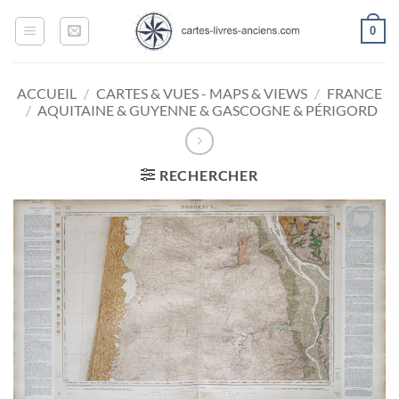
Passer
0
au
contenu
ACCUEIL
/
CARTES & VUES - MAPS & VIEWS
/
FRANCE
/
AQUITAINE & GUYENNE & GASCOGNE & PÉRIGORD
RECHERCHER
Ajouter
à la
wishlist