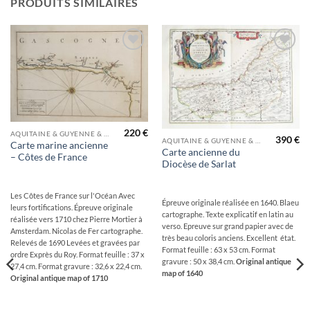
PRODUITS SIMILAIRES
Ajouter
Ajouter
à la
à la
wishlist
wishlist
220
€
AQUITAINE & GUYENNE & GASCOGNE & PÉRIGORD
390
€
AQUITAINE & GUYENNE & GASCOGNE & PÉRIGORD
Carte marine ancienne
Carte ancienne du
– Côtes de France
Diocèse de Sarlat
Les Côtes de France sur l'Océan Avec
Épreuve originale réalisée en 1640. Blaeu
leurs fortifications. Épreuve originale
cartographe. Texte explicatif en latin au
réalisée vers 1710 chez Pierre Mortier à
verso. Epreuve sur grand papier avec de
Amsterdam. Nicolas de Fer cartographe.
très beau coloris anciens. Excellent état.
Relevés de 1690 Levées et gravées par
Format feuille : 63 x 53 cm. Format
ordre Exprès du Roy. Format feuille : 37 x
gravure : 50 x 38,4 cm.
Original antique
27,4 cm. Format gravure : 32,6 x 22,4 cm.
map of 1640
Original antique map of 1710