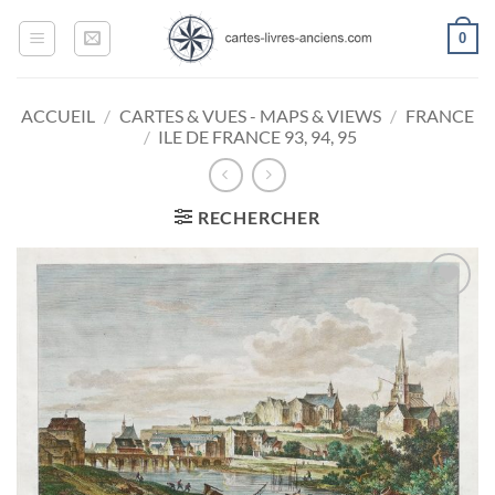
Passer
0
au
contenu
ACCUEIL
/
CARTES & VUES - MAPS & VIEWS
/
FRANCE
/
ILE DE FRANCE 93, 94, 95
RECHERCHER
Ajouter
à la
wishlist