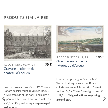
PRODUITS SIMILAIRES
Ajouter
Ajouter
à la
à la
wishlist
wishlist
145
€
ILE DE FRANCE 93, 94, 95
Gravure ancienne de
75
€
ILE DE FRANCE 93, 94, 95
l’Aqueduc d’Arcueil
Gravure ancienne du
château d’Écouen
Epreuve originale gravée vers 1650.
Waffer Leitung dessinateur. Beaux
ème
Epreuve originale gravée au 19
siècle.
coloris aquarelle. Très bon état. Format
Baltard dessinateur. Gravure coupée au
feuille : 36,5 x 32 cm. Format gravure : 34
cuivre, trace de pliure dans l’angle droit
x 19,5 cm.
Original antique engraving
supérieur. Etat correct. Format feuille : 35
around 1650
x 25,5 cm.
Original antique engraving of
th
19
century