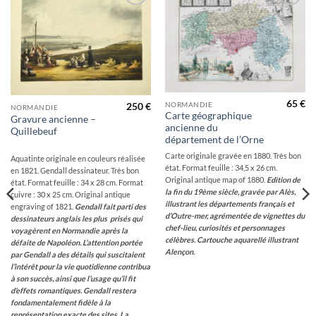
Ajouter
Ajouter
à la
à la
wishlist
wishlist
65
€
NORMANDIE
250
€
NORMANDIE
Carte géographique
Gravure ancienne –
ancienne du
Quillebeuf
département de l’Orne
Carte originale gravée en 1880. Très bon
Aquatinte originale en couleurs réalisée
état. Format feuille : 34,5 x 26 cm.
en 1821. Gendall dessinateur. Très bon
Original antique map of 1880.
Edition de
état. Format feuille : 34 x 28 cm. Format
la fin du 19ème siècle, gravée par Alès,
cuivre : 30 x 25 cm. Original antique
illustrant les départements français et
engraving of 1821.
Gendall fait parti des
d’Outre-mer, agrémentée de vignettes du
dessinateurs anglais les plus prisés qui
chef-lieu, curiosités et personnages
voyagèrent en Normandie après la
célèbres. Cartouche aquarellé illustrant
défaite de Napoléon. L’attention portée
Alençon.
par Gendall a des détails qui suscitaient
l’intérêt pour la vie quotidienne contribua
à son succès, ainsi que l’usage qu’il fit
d’effets romantiques. Gendall restera
fondamentalement fidèle à la
représentation exacte des sites. La