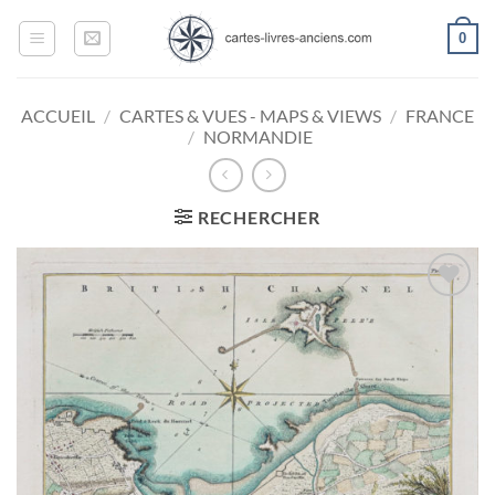
Passer
0
au
contenu
ACCUEIL
/
CARTES & VUES - MAPS & VIEWS
/
FRANCE
/
NORMANDIE
RECHERCHER
Ajouter
à la
wishlist