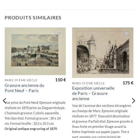
PRODUITS SIMILAIRES
Ajouter
Ajouter
à la
à la
wishlist
wishlist
110
€
PARIS 19 ÈME SIÈCLE
175
€
PARIS 19 ÈME SIÈCLE
Gravure ancienne du
Exposition universelle
Pont Neuf – Paris
de Paris – Gravure
ancienne
Vue prise du Pont Neuf. Epreuve originale
Vue de l’avenue des sections étrangères
réalisée en 1870 prise au Daguerréotype.
au champs de Mars. Epreuve originale
Chamouin graveur. Coloris aquarelle.
réalisée en 1877. Toussaint dessinateur
Très bon état. Format gravure : 30 x 24
et graveur. Parfait état. Epreuve gravée à
cm. Format feuille : 32,5 x 25,5 cm.
l’eau-forte en premier tirage avant la
Original antique engraving of 1870
lettre imprimée sur papier japon. Tiré à
part, montée sur carton bristol de