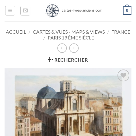
Passer
0
au
contenu
ACCUEIL
/
CARTES & VUES - MAPS & VIEWS
/
FRANCE
/
PARIS 19 ÈME SIÈCLE
RECHERCHER
Ajouter
à la
wishlist