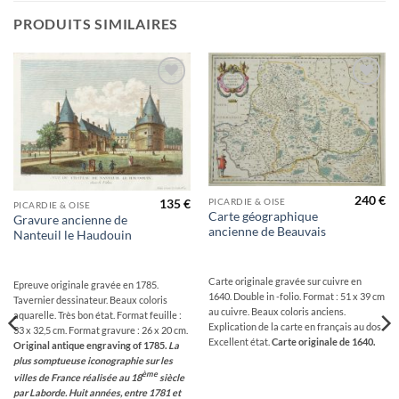
PRODUITS SIMILAIRES
Ajouter
Ajouter
à la
à la
wishlist
wishlist
240
€
PICARDIE & OISE
135
€
PICARDIE & OISE
Carte géographique
Gravure ancienne de
ancienne de Beauvais
Nanteuil le Haudouin
Carte originale gravée sur cuivre en
Epreuve originale gravée en 1785.
1640. Double in -folio. Format : 51 x 39 cm
Tavernier dessinateur. Beaux coloris
au cuivre. Beaux coloris anciens.
aquarelle. Très bon état. Format feuille :
Explication de la carte en français au dos.
33 x 32,5 cm. Format gravure : 26 x 20 cm.
Excellent état.
Carte originale de 1640.
Original antique engraving of 1785.
La
plus somptueuse iconographie sur les
ème
villes de France réalisée au 18
siècle
par Laborde. Huit années, entre 1781 et