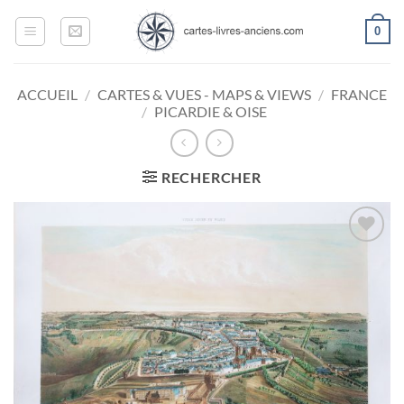
Passer
0
au
contenu
ACCUEIL
/
CARTES & VUES - MAPS & VIEWS
/
FRANCE
/
PICARDIE & OISE
RECHERCHER
Ajouter
à la
wishlist