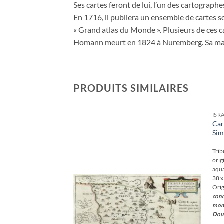
Ses cartes feront de lui, l’un des cartograp
En 1716, il publiera un ensemble de cartes 
« Grand atlas du Monde ». Plusieurs de ces c
Homann meurt en 1824 à Nuremberg. Sa mais
PRODUITS SIMILAIRES
E & JORDANIE
ISR
ienne de
Car
Sim
Ajouter
à la
380
€
wishlist
Montagne des
Trib
e réalisée en 1852.
orig
nateur. Seconde
aqua
elles en 1852.
38 x
le. Très bon état.
Orig
 x 42 cm.
Original
conc
 of 1852
mome
Douz