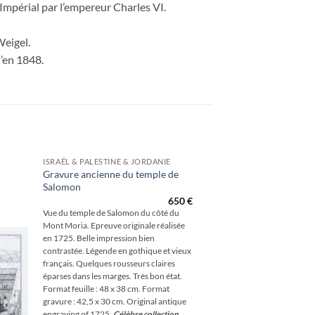
Impérial par l’empereur Charles VI.
Weigel.
’en 1848.
ISRAËL & PALESTINE & JORDANIE
Gravure ancienne du temple de
Salomon
outer
à la
650
€
hlist
Vue du temple de Salomon du côté du
Mont Moria. Epreuve originale réalisée
en 1725. Belle impression bien
contrastée. Légende en gothique et vieux
français. Quelques rousseurs claires
éparses dans les marges. Très bon état.
Format feuille : 48 x 38 cm. Format
gravure : 42,5 x 30 cm. Original antique
engraving of 1725.
Célèbre collection