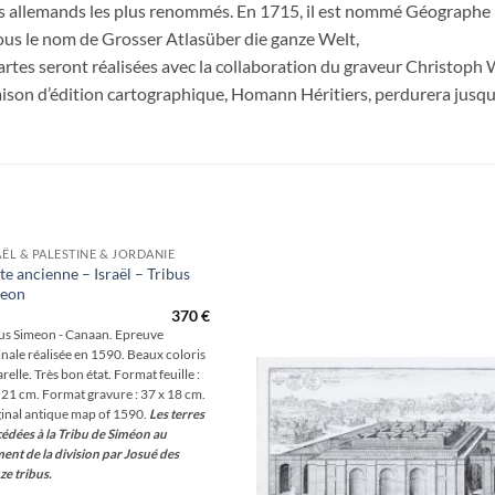
hes allemands les plus renommés. En 1715, il est nommé Géographe 
sous le nom de Grosser Atlasüber die ganze Welt,
artes seront réalisées avec la collaboration du graveur Christoph 
on d’édition cartographique, Homann Héritiers, perdurera jusqu
AËL & PALESTINE & JORDANIE
te ancienne – Israël – Tribus
eon
Aj
370
€
wis
us Simeon - Canaan. Epreuve
inale réalisée en 1590. Beaux coloris
relle. Très bon état. Format feuille :
 21 cm. Format gravure : 37 x 18 cm.
inal antique map of 1590.
Les terres
édées à la Tribu de Siméon au
nt de la division par Josué des
e tribus.