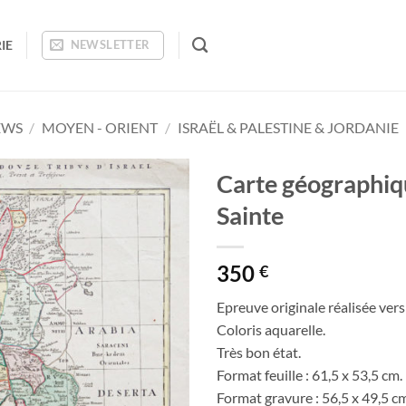
IE
NEWSLETTER
EWS
/
MOYEN - ORIENT
/
ISRAËL & PALESTINE & JORDANIE
Carte géographiqu
Sainte
Ajouter
à la
wishlist
350
€
Epreuve originale réalisée ver
Coloris aquarelle.
Très bon état.
Format feuille : 61,5 x 53,5 cm.
Format gravure : 56,5 x 49,5 c