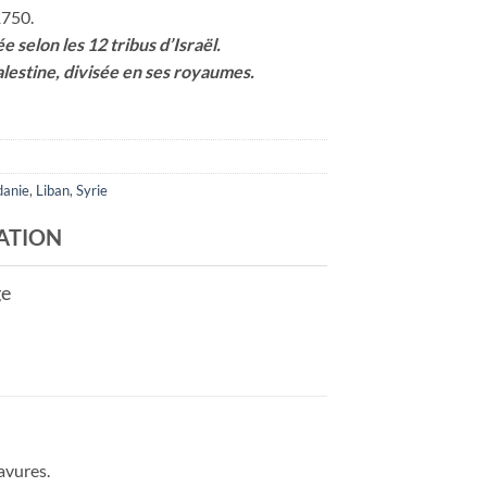
1750.
e selon les 12 tribus d’Israël.
alestine, divisée en ses royaumes.
danie
,
Liban
,
Syrie
ATION
ge
avures.