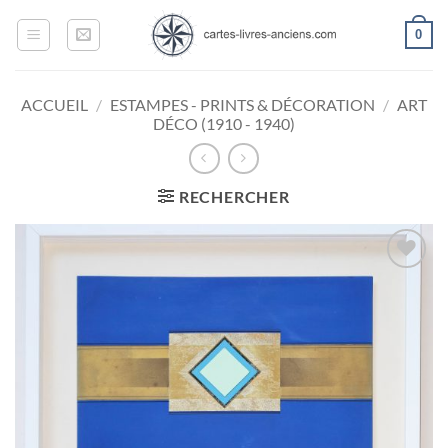
Passer
0
au
contenu
ACCUEIL
/
ESTAMPES - PRINTS & DÉCORATION
/
ART
DÉCO (1910 - 1940)
RECHERCHER
Ajouter
à la
wishlist