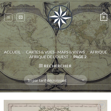
Passer
au
contenu
0
ACCUEIL
/
CARTES & VUES - MAPS & VIEWS
/
AFRIQUE
/
AFRIQUE DE L'OUEST
/
PAGE 2
RECHERCHER