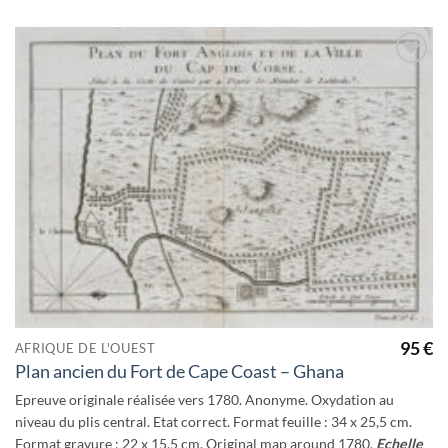
Ajouter
à la
wishlist
95
€
AFRIQUE DE L'OUEST
Plan ancien du Fort de Cape Coast – Ghana
Epreuve originale réalisée vers 1780. Anonyme. Oxydation au
niveau du plis central. Etat correct. Format feuille : 34 x 25,5 cm.
Format gravure : 22 x 15,5 cm. Original map around 1780.
Echelle