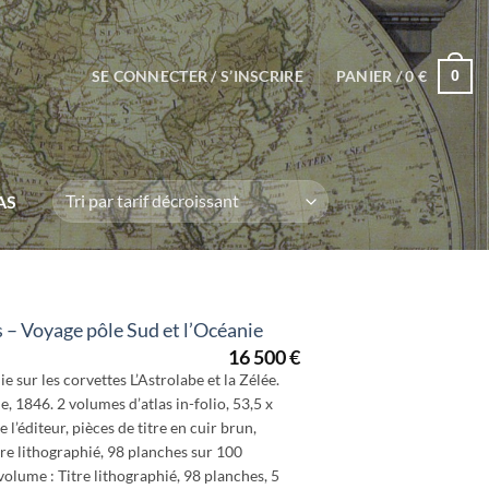
SE CONNECTER / S’INSCRIRE
PANIER /
0
€
0
AS
 Voyage pôle Sud et l’Océanie
16 500
€
e sur les corvettes L’Astrolabe et la Zélée.
ie, 1846. 2 volumes d’atlas in-folio, 53,5 x
 l’éditeur, pièces de titre en cuir brun,
tre lithographié, 98 planches sur 100
volume : Titre lithographié, 98 planches, 5