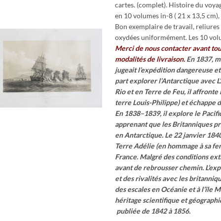
cartes. (complet). Histoire du voya
en 10 volumes in-8 ( 21 x 13,5 cm),
Bon exemplaire de travail, reliures 
oxydées uniformément. Les 10 volu
Merci de nous contacter avant to
modalités de livraison.
En 1837, ma
jugeait l’expédition dangereuse et
part explorer l’Antarctique avec L
Rio et en Terre de Feu, il affronte
terre Louis-Philippe) et échappe d
En 1838–1839, il explore le Pacifiq
apprenant que les Britanniques pr
en Antarctique. Le 22 janvier 184
Terre Adélie (en hommage à sa fe
France. Malgré des conditions ext
avant de rebrousser chemin. L’ex
et des rivalités avec les britanni
des escales en Océanie et à l’île 
héritage scientifique et géograph
publiée de 1842 à 1856.