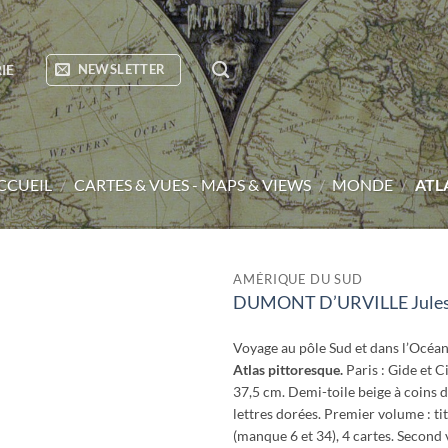
IE
NEWSLETTER
CCUEIL
/
CARTES & VUES - MAPS & VIEWS
/
MONDE
/
ATL
AMÉRIQUE DU SUD
DUMONT D’URVILLE Jules –
Ajouter
à la
wishlist
Voyage au pôle Sud et dans l’Océani
Atlas pittoresque.
Paris : Gide et C
37,5 cm. Demi-toile beige à coins de
lettres dorées. Premier volume : ti
(manque 6 et 34), 4 cartes. Second 