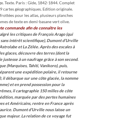
ge. Texte. Paris : Gide, 1842-1844. Complet
 9 cartes géographiques. Edition originale.
frottées pour les atlas, plusieurs planches
mes de texte en demi-basane vert olive.
ute commande afin de connaître les
lgré les critiques de François Arago (qui
 sans intérêt scientifique), Dumont d’Urville
’Astrolabe et La Zélée. Après des escales à
 les glaces, découvre des terres (dont la
e justesse à un naufrage grâce à son second.
ue (Marquises, Tahiti, Vanikoro), puis,
éparent une expédition polaire, il retourne
0, il débarque sur une côte glacée, la nomme
mme) et en prend possession pour la
rêmes, il cartographie 150 milles de côte
pédition, marquée par des pertes humaines
ques et Américains, rentre en France après
Maurice.
Dumont d’Urville nous laisse un
ique majeur.
La relation de ce voyage fut