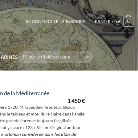
SE CONNECTER / S’INSCRIRE
PANIER /
0
€
0
ARINES
n de la Méditerranée
1 450
€
vers 1720. M. Gueudeville auteur. Beaux
ans le tableau et mouillure claire dans l’angle
tte grande épreuve toujours fragilisée.
rmat gravure : 123 x 52 cm. Original antique
re ottoman considérée dans les Etats de