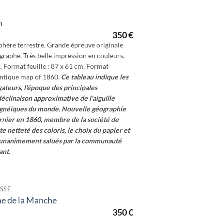
n
350
€
phère terrestre. Grande épreuve originale
graphe. Très belle impression en couleurs.
. Format feuille : 87 x 61 cm. Format
 antique map of 1860.
Ce tableau indique les
gateurs, l'époque des principales
éclinaison approximative de l'aiguille
agnéiques du monde.
Nouvelle géographie
arnier en 1860, membre de la société de
te netteté des coloris, le choix du papier et
t unanimement salués par la communauté
ant.
SSE
ne de la Manche
350
€