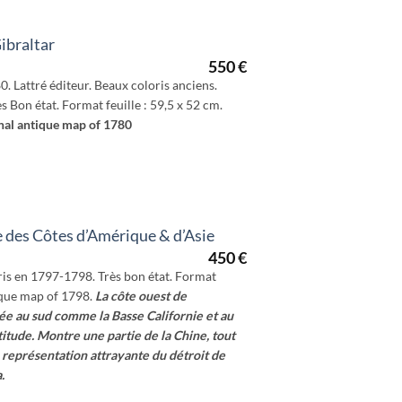
Gibraltar
550
€
0. Lattré éditeur. Beaux coloris anciens.
 Bon état. Format feuille : 59,5 x 52 cm.
nal antique map of 1780
e des Côtes d’Amérique & d’Asie
450
€
ris en 1797-1798. Très bon état. Format
tique map of 1798.
La côte ouest de
ée au sud comme la Basse Californie et au
itude. Montre une partie de la Chine, tout
 représentation attrayante du détroit de
.