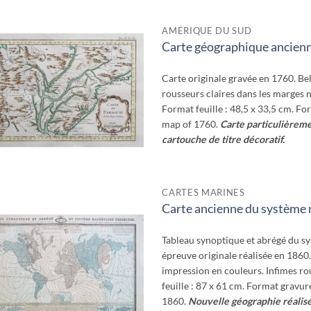
AMÉRIQUE DU SUD
Carte géographique ancien
Ajouter
à la
wishlist
Carte originale gravée en 1760. Bel
rousseurs claires dans les marges n’
Format feuille : 48,5 x 33,5 cm. Fo
map of 1760.
Carte particulièreme
cartouche de titre décoratif.
CARTES MARINES
Carte ancienne du système 
Ajouter
à la
wishlist
Tableau synoptique et abrégé du s
épreuve originale réalisée en 1860.
impression en couleurs. Infimes ro
feuille : 87 x 61 cm. Format gravur
1860.
Nouvelle géographie réalisé