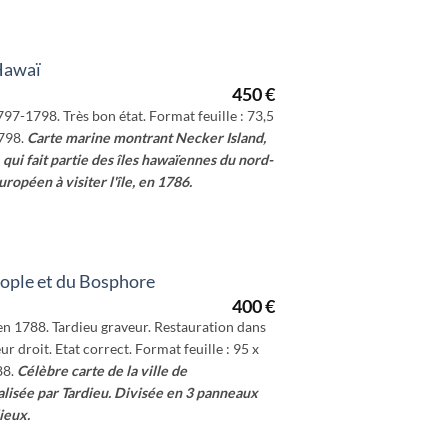
 Hawaï
450
€
797-1798. Très bon état. Format feuille : 73,5
798.
Carte marine montrant Necker Island,
, qui fait partie des îles hawaïennes du nord-
ropéen à visiter l'île, en 1786.
ople et du Bosphore
400
€
en 1788. Tardieu graveur. Restauration dans
eur droit. Etat correct. Format feuille : 95 x
88.
Célèbre carte de la ville de
lisée par Tardieu.
Divisée en 3 panneaux
ieux.