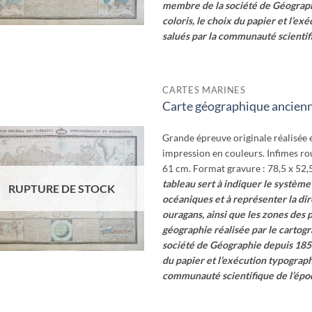
membre de la société de Géograp
coloris, le choix du papier et l’
salués par la communauté scientif
CARTES MARINES
Carte géographique ancien
Ajouter
à la
wishlist
Grande épreuve originale réalisée 
impression en couleurs. Infimes rou
61 cm. Format gravure : 78,5 x 52,
tableau sert à indiquer le système
RUPTURE DE STOCK
océaniques et à représenter la di
ouragans, ainsi que les zones des 
géographie réalisée par le cartog
société de Géographie depuis 185
du papier et l’exécution typograp
communauté scientifique de l’épo