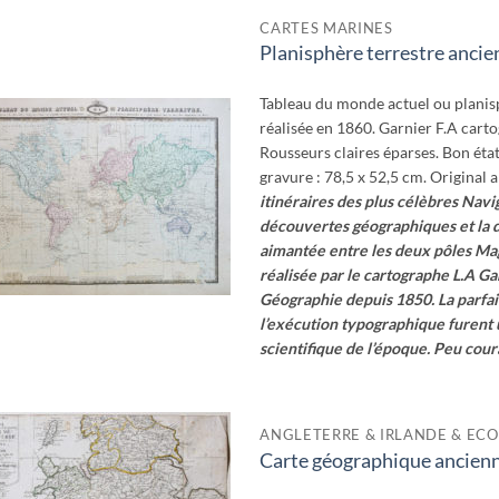
CARTES MARINES
Planisphère terrestre ancie
Ajouter
à la
wishlist
Tableau du monde actuel ou planis
réalisée en 1860. Garnier F.A carto
Rousseurs claires éparses. Bon état
gravure : 78,5 x 52,5 cm. Original
itinéraires des plus célèbres Navi
découvertes géographiques et la d
aimantée entre les deux pôles M
réalisée par le cartographe L.A G
Géographie depuis 1850.
La parfai
l’exécution typographique furen
scientifique de l’époque. Peu cour
ANGLETERRE & IRLANDE & ECO
Carte géographique ancien
Ajouter
à la