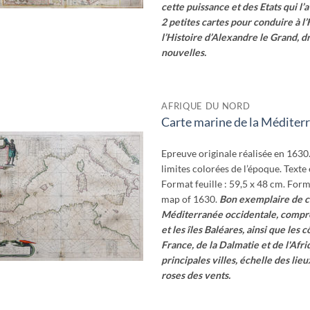
cette puissance et des Etats qui l’a
2 petites cartes pour conduire à l’
l’Histoire d’Alexandre le Grand, dr
nouvelles.
AFRIQUE DU NORD
Carte marine de la Méditer
Ajouter
à la
wishlist
Epreuve originale réalisée en 1630
limites colorées de l’époque. Texte 
Format feuille : 59,5 x 48 cm. Form
map of 1630.
Bon exemplaire de ce
Méditerranée occidentale, comprenan
et les îles Baléares, ainsi que les c
France, de la Dalmatie et de l'Afr
principales villes, échelle des li
roses des vents.