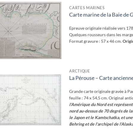
CARTES MARINES
Carte marine de la Baie de 
Ajouter
à la
wishlist
Epreuve originale réalisée vers 178
Quelques rousseurs dans les marges
Format gravure : 57 x 46 cm.
Origi
ARCTIQUE
La Pérouse – Carte ancienn
Ajouter
à la
wishlist
Grande carte originale gravée à Pa
feuille : 74 x 54,5 cm. Original an
l'Amérique du Nord est représent
nord au-dessus de 70 degrés de lat
le Japon et le Kamtschatka, et une
Behring et de l'archipel de l'Alaska