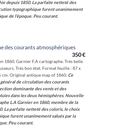
hie depuis 1850.
La parfaite netteté des
exécution typographique furent unanimement
ique de l’époque. Peu courant.
ne des courants atmosphériques
350
€
en 1860. Garnier F.A cartographe. Très belle
sseurs. Très bon état. Format feuille : 87 x
5 cm. Original antique map of 1860.
Ce
 général de circulation des courants
rection dominante des vents et des
pluies dans les deux hémisphères.
Nouvelle
raphe L.A Garnier en 1860, membre de la
0.
La parfaite netteté des coloris, le choix
hique furent unanimement salués par la
que. Peu courant.