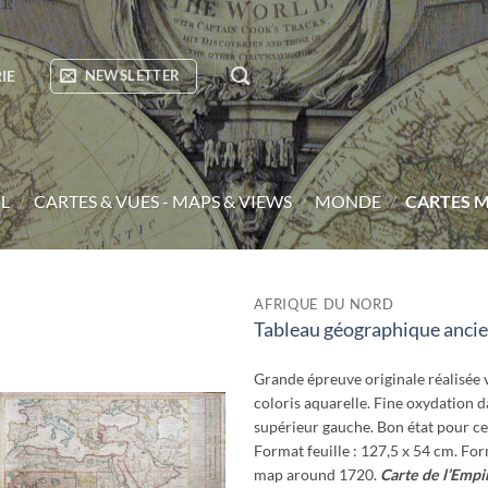
IE
NEWSLETTER
L
/
CARTES & VUES - MAPS & VIEWS
/
MONDE
/
CARTES M
AFRIQUE DU NORD
Tableau géographique ancie
Ajouter
à la
wishlist
Grande épreuve originale réalisée 
coloris aquarelle. Fine oxydation d
supérieur gauche. Bon état pour ce
Format feuille : 127,5 x 54 cm. Fo
map around 1720.
Carte de l’Empi