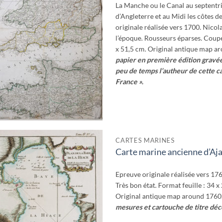
wishlist
La Manche ou le Canal au septentr
d’Angleterre et au Midi les côtes 
originale réalisée vers 1700. Nicol
l’époque. Rousseurs éparses. Coupée
x 51,5 cm. Original antique map a
papier en première édition gravée
peu de temps l’autheur de cette ca
France ».
CARTES MARINES
Carte marine ancienne d’Aja
Ajouter
à la
wishlist
Epreuve originale réalisée vers 176
Très bon état. Format feuille : 34 
Original antique map around 1760
mesures et cartouche de titre déco