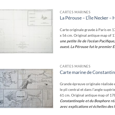
CARTES MARINES
La Pérouse – L’Île Necker –
Ajouter
à la
wishlist
Carte originale gravée à Paris en 1
x 56 cm. Original antique map of 1
une petite île de l'océan Pacifique
ouest. La Pérouse fut le premier Eu
CARTES MARINES
Carte marine de Constantin
Ajouter
à la
wishlist
Grande épreuve originale réalisée 
le pli central et dans l’angle supéri
61 cm. Original antique map of 17
Constantinople et du Bosphore réa
avec explications et échelles des l