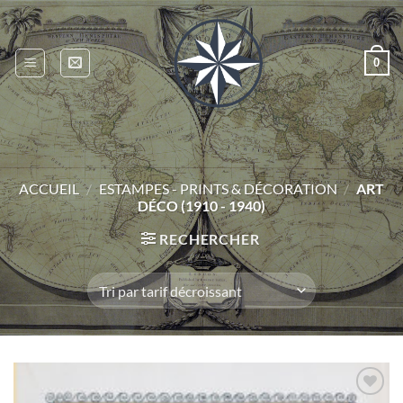
Passer
au
contenu
0
ACCUEIL
/
ESTAMPES - PRINTS & DÉCORATION
/
ART
DÉCO (1910 - 1940)
RECHERCHER