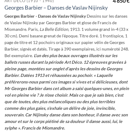
4 850
€
ART DÉCO (1910 - 1940)
Georges Barbier – Danses de Vaslav Nijinsky
Georges Barbier - Danses de Vaslav Nijinsky
Dessins sur les danses
de Vaslav Nijinsky par Georges Barbier et glose de Francis de
Miomandre. Paris,
La Belle Edition,
1913. 1 volume grand in-4 (33 x
30 cm). Demi basane grenat de l’époque. Titre doré. 1 frontispice, 1
page de titre et 12 pochoirs originaux sur papier vélin de Georges
Barbier, signés et datés. Tirage à 390 exemplaires, ici numéroté 248.
Bel exemplaire.
L’un des plus beaux ouvrages illustrés sur les
ballets russes durant la période Art Déco.
12 épreuves gravées à
pleine page, montées sur onglet d’après les dessins de Georges
Barbier.
Datées 1913 et réhaussées au pochoir.
« Laquelle
préférerons-nous parmi ces images si vives et si délicieuses, dont
Mr Georges Barbier dans cet album a saisi quelques-unes, en plein
vol en pleine vie ?
Je n’ose choisir.
Mais ce que je sais bien, c’est
que de toutes, des plus mélancoliques ou des plus terribles
comme des plus gaies, s’exhale un délire de joie, invincible,
souverain.
Car Nijinsky danse dans son bonheur, il danse avec son
amour et sur le corps piétiné de sa douleur il danse aussi, lui, le
sylphe ».
Francis de Miomandre.