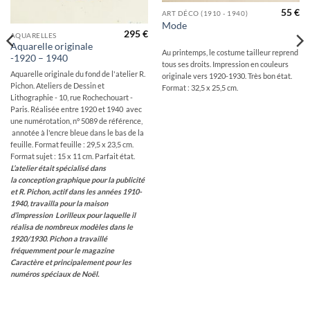
55
€
ART DÉCO (1910 - 1940)
Mode
295
€
AQUARELLES
Aquarelle originale
Au printemps, le costume tailleur reprend
-1920 – 1940
tous ses droits. Impression en couleurs
Aquarelle originale du fond de l'atelier R.
originale vers 1920-1930. Très bon état.
Pichon. Ateliers de Dessin et
Format : 32,5 x 25,5 cm.
Lithographie - 10, rue Rochechouart -
Paris. Réalisée entre 1920 et 1940 avec
une numérotation, n° 5089 de référence,
annotée à l'encre bleue dans le bas de la
feuille. Format feuille : 29,5 x 23,5 cm.
Format sujet : 15 x 11 cm. Parfait état.
L’atelier était spécialisé dans
la conception graphique pour la publicité
et R. Pichon, actif dans les années 1910-
1940, travailla pour la maison
d’impression Lorilleux pour laquelle il
réalisa de nombreux modèles dans le
1920/1930.
Pichon a travaillé
fréquemment pour le magazine
Caractère et principalement pour les
numéros spéciaux de Noël.