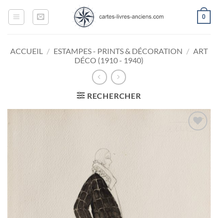
Passer
0
au
contenu
ACCUEIL
/
ESTAMPES - PRINTS & DÉCORATION
/
ART
DÉCO (1910 - 1940)
RECHERCHER
Ajouter
à la
wishlist