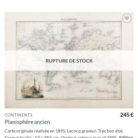
Ajouter
à la
wishlist
RUPTURE DE STOCK
245
€
CONTINENTS
Planisphère ancien
Carte originale réalisée en 1895. Lecocq graveur. Très bon état.
Format feuille : 53 x 39,5 cm. Original antique map of 1895.
Edition