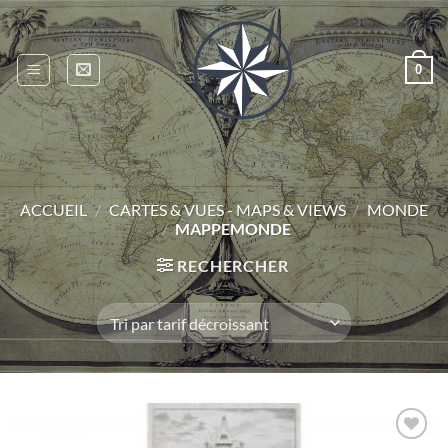
Passer
au
contenu
0
ACCUEIL
/
CARTES & VUES - MAPS & VIEWS
/
MONDE
/
MAPPEMONDE
RECHERCHER