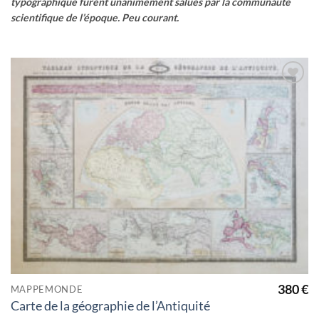
typographique furent unanimement salués par la communauté
scientifique de l’époque. Peu courant.
Ajouter
à la
wishlist
380
€
MAPPEMONDE
Carte de la géographie de l’Antiquité