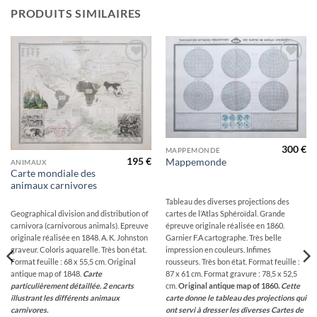
PRODUITS SIMILAIRES
Ajouter
Ajouter
à la
à la
wishlist
wishlist
300
€
MAPPEMONDE
195
€
Mappemonde
ANIMAUX
Carte mondiale des
animaux carnivores
Tableau des diverses projections des
Geographical division and distribution of
cartes de l’Atlas Sphéroïdal. Grande
carnivora (carnivorous animals). Epreuve
épreuve originale réalisée en 1860.
originale réalisée en 1848. A. K. Johnston
Garnier F.A cartographe. Très belle
graveur. Coloris aquarelle. Très bon état.
impression en couleurs. Infimes
Format feuille : 68 x 55,5 cm. Original
rousseurs. Très bon état. Format feuille :
antique map of 1848.
Carte
87 x 61 cm. Format gravure : 78,5 x 52,5
particulièrement détaillée. 2 encarts
cm.
Original antique map of 1860.
Cette
illustrant les différents animaux
carte donne le tableau des projections qui
carnivores.
ont servi à dresser les diverses Cartes de