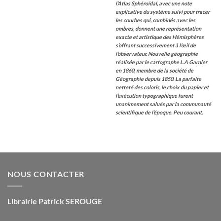
l’Atlas Sphéroïdal, avec une note
explicative du système suivi pour tracer
les courbes qui, combinés avec les
ombres, donnent une représentation
exacte et artistique des Hémisphères
s’offrant successivement à l’œil de
l’observateur.
Nouvelle géographie
réalisée par le cartographe L.A Garnier
en 1860, membre de la société de
Géographie depuis 1850.
La parfaite
netteté des coloris, le choix du papier et
l’exécution typographique furent
unanimement salués par la communauté
scientifique de l’époque. Peu courant.
NOUS CONTACTER
Librairie Patrick SEROUGE