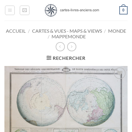
Passer
0
au
contenu
ACCUEIL
/
CARTES & VUES - MAPS & VIEWS
/
MONDE
/
MAPPEMONDE
RECHERCHER
Ajouter
à la
wishlist