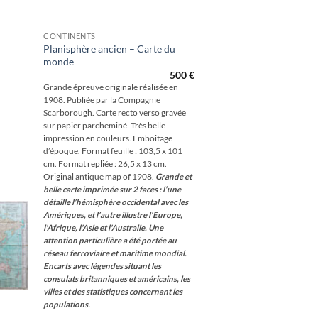
CONTINENTS
Planisphère ancien – Carte du
monde
outer
à la
500
€
hlist
Grande épreuve originale réalisée en
1908. Publiée par la Compagnie
Scarborough. Carte recto verso gravée
sur papier parcheminé. Très belle
impression en couleurs. Emboitage
d’époque. Format feuille : 103,5 x 101
cm. Format repliée : 26,5 x 13 cm.
Original antique map of 1908.
Grande et
belle carte imprimée sur 2 faces : l’une
détaille l’hémisphère occidental avec les
Amériques, et l’autre illustre l'Europe,
l'Afrique, l'Asie et l'Australie.
Une
attention particulière a été portée au
réseau ferroviaire et maritime mondial.
Encarts avec légendes situant les
consulats britanniques et américains, les
villes et des statistiques concernant les
populations.