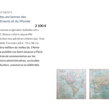
TINENTS
tes anciennes des
tinents et du Monde
Aj
2 100
€
wis
reuves originales réalisées vers
. Beaux coloris aquarelle.
ection encadrée en chêne clair. Très
état. Format cadre : 55 x 38 cm.
bre édition du milieu du 19ème
le publiée rue Saint Jacques à Paris,
strée de commentaires sur les
sions administratives, curiosités,
uction, commerce et célébrités.