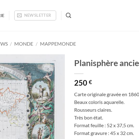
IE
NEWSLETTER
EWS
/
MONDE
/
MAPPEMONDE
Planisphère anci
Ajouter
250
à la
€
wishlist
Carte originale gravée en 1860
Beaux coloris aquarelle.
Rousseurs claires.
Très bon état.
Format feuille : 52 x 37,5 cm.
Format gravure : 45 x 32 cm.