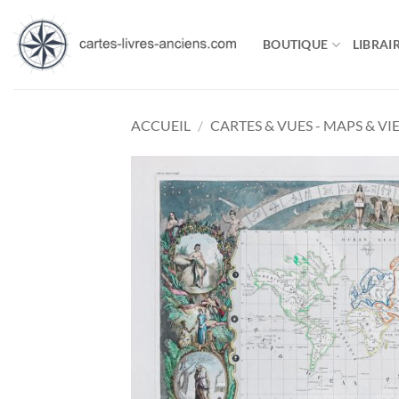
Passer
au
BOUTIQUE
LIBRAIR
contenu
ACCUEIL
/
CARTES & VUES - MAPS & VI