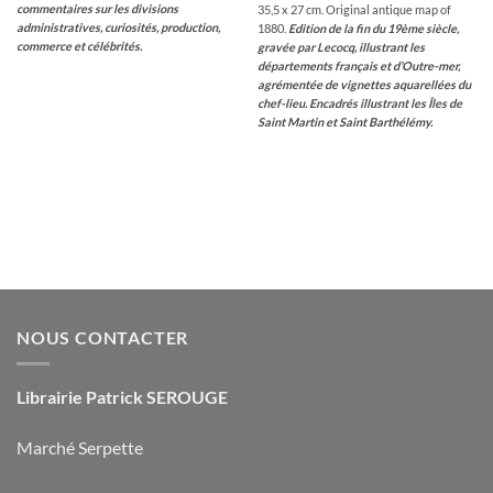
commentaires sur les divisions
35,5 x 27 cm. Original antique map of
administratives, curiosités, production,
1880.
Edition de la fin du 19ème siècle,
commerce et célébrités.
gravée par Lecocq, illustrant les
départements français et d’Outre-mer,
agrémentée de vignettes aquarellées du
chef-lieu. Encadrés illustrant les Îles de
Saint Martin et Saint Barthélémy.
NOUS CONTACTER
Librairie Patrick SEROUGE
Marché Serpette