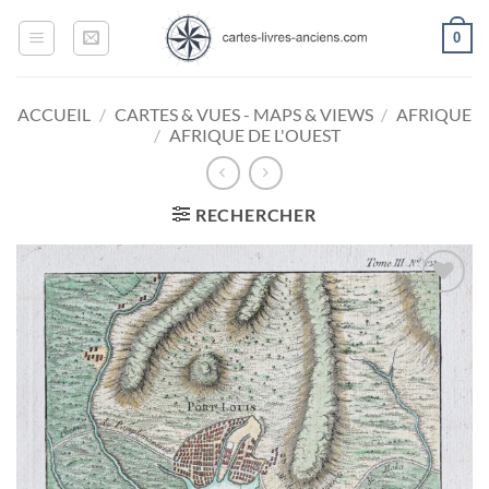
Passer
0
au
contenu
ACCUEIL
/
CARTES & VUES - MAPS & VIEWS
/
AFRIQUE
/
AFRIQUE DE L'OUEST
RECHERCHER
Ajouter
à la
wishlist