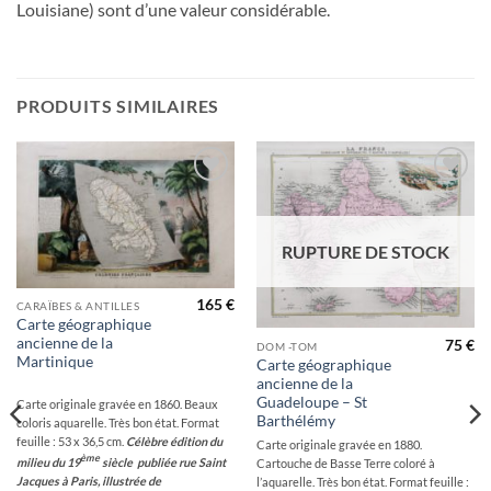
Louisiane) sont d’une valeur considérable.
PRODUITS SIMILAIRES
Ajouter
Ajouter
à la
à la
wishlist
wishlist
RUPTURE DE STOCK
165
€
CARAÏBES & ANTILLES
Carte géographique
ancienne de la
75
€
DOM -TOM
Martinique
Carte géographique
ancienne de la
Guadeloupe – St
Carte originale gravée en 1860. Beaux
Barthélémy
coloris aquarelle. Très bon état. Format
feuille : 53 x 36,5 cm.
Célèbre édition du
Carte originale gravée en 1880.
ème
milieu du 19
siècle publiée rue Saint
Cartouche de Basse Terre coloré à
Jacques à Paris, illustrée de
l’aquarelle. Très bon état. Format feuille :