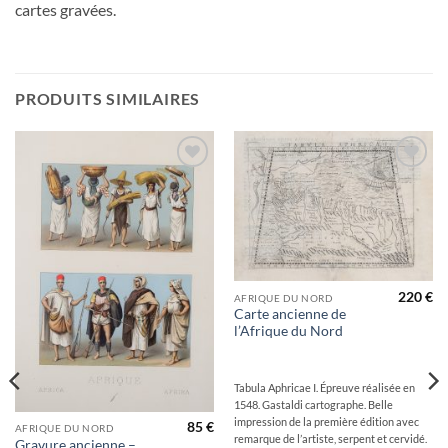
cartes gravées.
PRODUITS SIMILAIRES
Ajouter
Ajouter
à la
à la
wishlist
wishlist
220
€
AFRIQUE DU NORD
Carte ancienne de
l’Afrique du Nord
Tabula Aphricae I. Épreuve réalisée en
1548. Gastaldi cartographe. Belle
impression de la première édition avec
85
€
AFRIQUE DU NORD
remarque de l’artiste, serpent et cervidé.
Gravure ancienne –