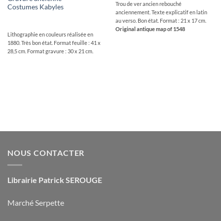
Trou de ver ancien rebouché
Costumes Kabyles
anciennement. Texte explicatif en latin
au verso. Bon état. Format : 21 x 17 cm.
Original antique map of 1548
Lithographie en couleurs réalisée en
1880. Très bon état. Format feuille : 41 x
28,5 cm. Format gravure : 30 x 21 cm.
NOUS CONTACTER
Librairie Patrick SEROUGE
Marché Serpette