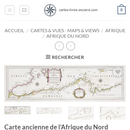
Passer
0
au
contenu
ACCUEIL
/
CARTES & VUES - MAPS & VIEWS
/
AFRIQUE
/
AFRIQUE DU NORD
RECHERCHER
Ajouter
à la
wishlist
Carte ancienne de l’Afrique du Nord