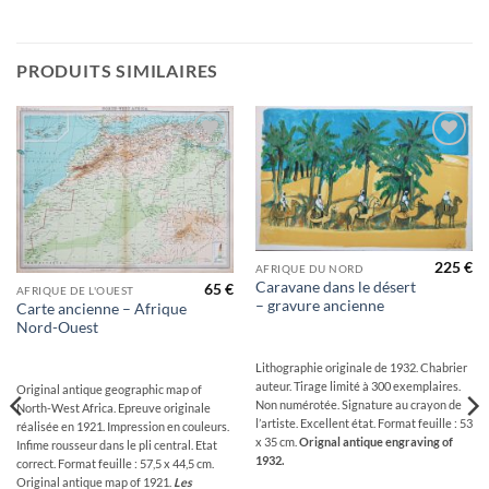
PRODUITS SIMILAIRES
Ajouter
Ajouter
à la
à la
wishlist
wishlist
225
€
AFRIQUE DU NORD
Caravane dans le désert
65
€
AFRIQUE DE L'OUEST
– gravure ancienne
Carte ancienne – Afrique
Nord-Ouest
Lithographie originale de 1932. Chabrier
auteur. Tirage limité à 300 exemplaires.
Original antique geographic map of
Non numérotée. Signature au crayon de
North-West Africa. Epreuve originale
l’artiste. Excellent état. Format feuille : 53
réalisée en 1921. Impression en couleurs.
x 35 cm.
Orignal antique engraving of
Infime rousseur dans le pli central. Etat
1932.
correct. Format feuille : 57,5 x 44,5 cm.
Original antique map of 1921.
Les