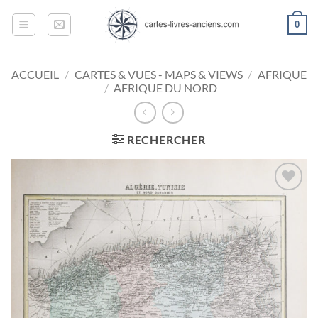
Passer
0
au
contenu
ACCUEIL
/
CARTES & VUES - MAPS & VIEWS
/
AFRIQUE
/
AFRIQUE DU NORD
RECHERCHER
Ajouter
à la
wishlist