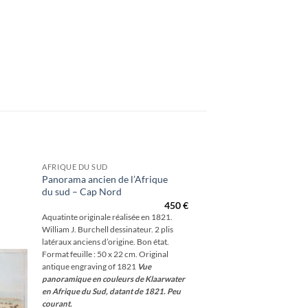
AFRIQUE DU SUD
Panorama ancien de l’Afrique
du sud – Cap Nord
outer
à la
450
€
hlist
Aquatinte originale réalisée en 1821.
William J. Burchell dessinateur. 2 plis
latéraux anciens d’origine. Bon état.
Format feuille : 50 x 22 cm. Original
antique engraving of 1821
Vue
panoramique en couleurs de Klaarwater
en Afrique du Sud, datant de 1821.
Peu
courant.