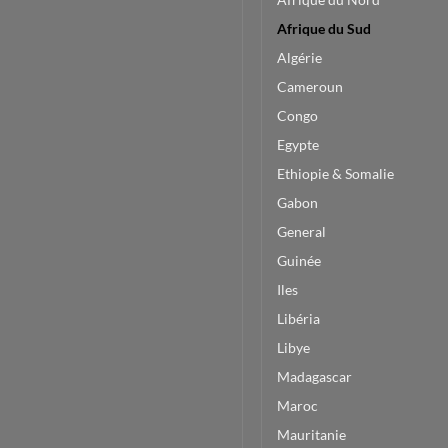
Afrique du Sud
Algérie
Cameroun
Congo
Egypte
Ethiopie & Somalie
Gabon
General
Guinée
Iles
Libéria
Libye
Madagascar
Maroc
Mauritanie