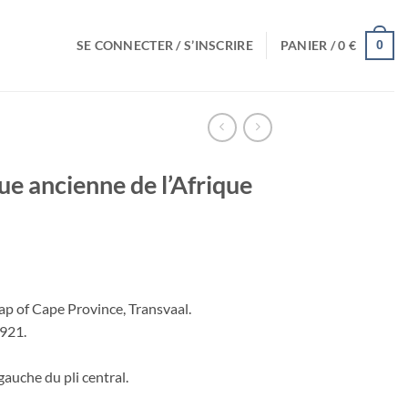
SE CONNECTER / S’INSCRIRE
PANIER /
0
€
0
e ancienne de l’Afrique
ap of Cape Province, Transvaal.
1921.
gauche du pli central.