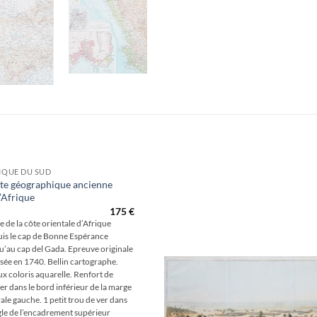
IQUE DU SUD
te géographique ancienne
l’Afrique
Aj
175
€
wis
e de la côte orientale d’Afrique
is le cap de Bonne Espérance
u’au cap del Gada. Epreuve originale
isée en 1740. Bellin cartographe.
x coloris aquarelle. Renfort de
er dans le bord inférieur de la marge
rale gauche. 1 petit trou de ver dans
gle de l’encadrement supérieur