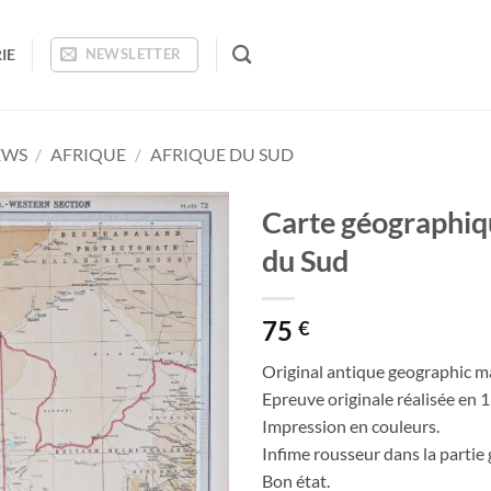
IE
NEWSLETTER
EWS
/
AFRIQUE
/
AFRIQUE DU SUD
Carte géographiqu
du Sud
Ajouter
à la
wishlist
75
€
Original antique geographic m
Epreuve originale réalisée en 
Impression en couleurs.
Infime rousseur dans la partie 
Bon état.