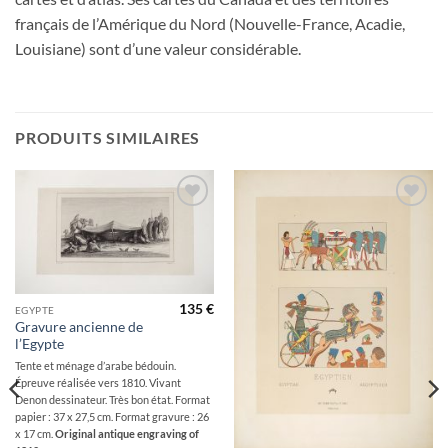
français de l’Amérique du Nord (Nouvelle-France, Acadie,
Louisiane) sont d’une valeur considérable.
PRODUITS SIMILAIRES
Ajouter
Ajouter
à la
à la
wishlist
wishlist
135
€
EGYPTE
Gravure ancienne de
l’Egypte
Tente et ménage d’arabe bédouin.
Épreuve réalisée vers 1810. Vivant
Denon dessinateur. Très bon état. Format
papier : 37 x 27,5 cm. Format gravure : 26
x 17 cm.
Original antique engraving of