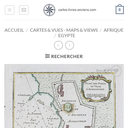
Passer
0
au
contenu
ACCUEIL
/
CARTES & VUES - MAPS & VIEWS
/
AFRIQUE
/
EGYPTE
RECHERCHER
Ajouter
à la
wishlist