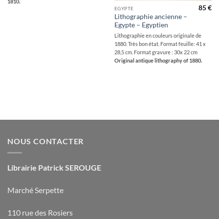
1810.
85
€
EGYPTE
Lithographie ancienne –
Egypte – Egyptien
Lithographie en couleurs originale de
1880. Très bon état. Format feuille: 41 x
28,5 cm. Format gravure : 30x 22 cm
Original antique lithography of 1880.
NOUS CONTACTER
Librairie Patrick SEROUGE
Marché Serpette
110 rue des Rosiers