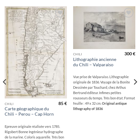
Ajouter
Ajouter
à la
à la
wishlist
wishlist
300
€
CHILI
Lithographie ancienne
du Chili – Valparaiso
Vue prise de Valparaiso. Lithographie
originale de 1836. Voyage de la Bonite
Dessinée par Touchard, chez Arthus
Bertrand éditeur. Infimes petites
rousseurs du temps. Très bon état. Format
85
€
feuille : 49 x 32 cm.
Original antique
CHILI
Carte géographique du
lithography of 1836
Chili – Perou – Cap Horn
Epreuve originale réalisée vers 1785.
Rigobert Bonne Ingénieur hydrographe
de la marine. Coloris aquarelle. Très bon