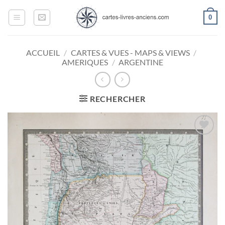
Passer
0
au
contenu
ACCUEIL
/
CARTES & VUES - MAPS & VIEWS
/
AMERIQUES
/
ARGENTINE
RECHERCHER
Ajouter
à la
wishlist