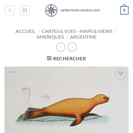
Passer
0
au
contenu
ACCUEIL
/
CARTES & VUES - MAPS & VIEWS
/
AMERIQUES
/
ARGENTINE
RECHERCHER
Ajouter
à la
wishlist