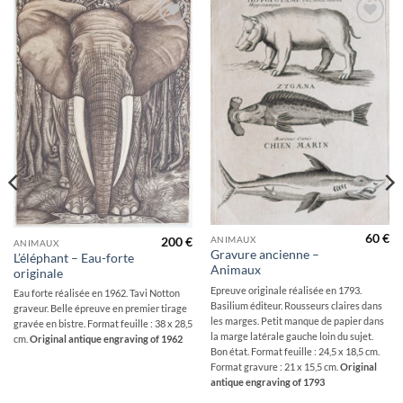
Ajouter
Ajouter
à la
à la
wishlist
wishlist
60
€
ANIMAUX
200
€
ANIMAUX
Gravure ancienne –
L’éléphant – Eau-forte
Animaux
originale
Epreuve originale réalisée en 1793.
Eau forte réalisée en 1962. Tavi Notton
Basilium éditeur. Rousseurs claires dans
graveur. Belle épreuve en premier tirage
les marges. Petit manque de papier dans
gravée en bistre. Format feuille : 38 x 28,5
la marge latérale gauche loin du sujet.
cm.
Original antique engraving of 1962
Bon état. Format feuille : 24,5 x 18,5 cm.
Format gravure : 21 x 15,5 cm.
Original
antique engraving of 1793