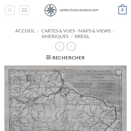
Passer
0
au
contenu
ACCUEIL
/
CARTES & VUES - MAPS & VIEWS
/
AMERIQUES
/
BRESIL
RECHERCHER
Ajouter
à la
wishlist