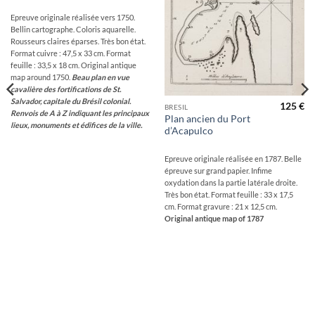
Epreuve originale réalisée vers 1750.
Bellin cartographe. Coloris aquarelle.
Rousseurs claires éparses. Très bon état.
Format cuivre : 47,5 x 33 cm. Format
feuille : 33,5 x 18 cm. Original antique
map around 1750.
Beau plan en vue
cavalière des fortifications de St.
Salvador, capitale du Brésil colonial.
125
€
BRESIL
Renvois de A à Z indiquant les principaux
Plan ancien du Port
lieux, monuments et édifices de la ville.
d’Acapulco
Epreuve originale réalisée en 1787. Belle
épreuve sur grand papier. Infime
oxydation dans la partie latérale droite.
Très bon état. Format feuille : 33 x 17,5
cm. Format gravure : 21 x 12,5 cm.
Original antique map of 1787