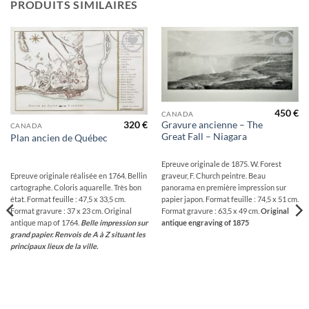
PRODUITS SIMILAIRES
Ajouter
Ajouter
à la
à la
wishlist
wishlist
450
€
CANADA
320
€
Gravure ancienne – The
CANADA
Great Fall – Niagara
Plan ancien de Québec
Epreuve originale de 1875. W. Forest
graveur, F. Church peintre. Beau
Epreuve originale réalisée en 1764. Bellin
panorama en première impression sur
cartographe. Coloris aquarelle. Très bon
papier japon. Format feuille : 74,5 x 51 cm.
état. Format feuille : 47,5 x 33,5 cm.
Format gravure : 63,5 x 49 cm.
Original
Format gravure : 37 x 23 cm. Original
antique engraving of 1875
antique map of 1764.
Belle impression sur
grand papier. Renvois de A à Z situant les
principaux lieux de la ville.