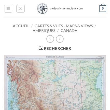
Passer
0
au
contenu
ACCUEIL
/
CARTES & VUES - MAPS & VIEWS
/
AMERIQUES
/
CANADA
RECHERCHER
Ajouter
à la
wishlist