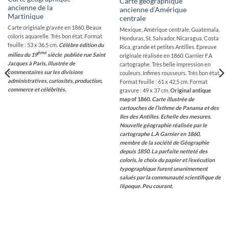
Carte géographique
ancienne de la
ancienne d’Amérique
Martinique
centrale
Carte originale gravée en 1860. Beaux
Mexique, Amérique centrale, Guatemala,
coloris aquarelle. Très bon état. Format
Honduras, St. Salvador, Nicaragua, Costa
feuille : 53 x 36,5 cm.
Célèbre édition du
Rica, grande et petites Antilles. Epreuve
ème
milieu du 19
siècle publiée rue Saint
originale réalisée en 1860. Garnier F.A
Jacques à Paris, illustrée de
cartographe. Très belle impression en
commentaires sur les divisions
couleurs. Infimes rousseurs. Très bon état.
administratives, curiosités, production,
Format feuille : 61 x 42,5 cm. Format
commerce et célébrités.
gravure : 49 x 37 cm.
Original antique
map of 1860.
Carte illustrée de
cartouches de l’isthme de Panama et des
Iles des Antilles. Echelle des mesures.
Nouvelle géographie réalisée par le
cartographe L.A Garnier en 1860,
membre de la société de Géographie
depuis 1850.
La parfaite netteté des
coloris, le choix du papier et l’exécution
typographique furent unanimement
salués par la communauté scientifique de
l’époque. Peu courant.