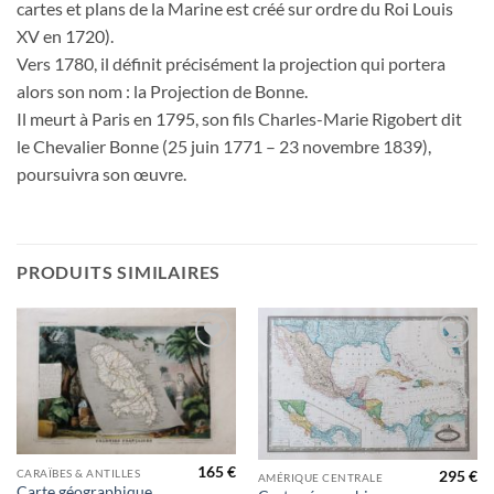
cartes et plans de la Marine est créé sur ordre du Roi Louis
XV en 1720).
Vers 1780, il définit précisément la projection qui portera
alors son nom : la Projection de Bonne.
Il meurt à Paris en 1795, son fils Charles-Marie Rigobert dit
le Chevalier Bonne (25 juin 1771 – 23 novembre 1839),
poursuivra son œuvre.
PRODUITS SIMILAIRES
Ajouter
Ajouter
à la
à la
wishlist
wishlist
165
€
CARAÏBES & ANTILLES
295
€
AMÉRIQUE CENTRALE
Carte géographique