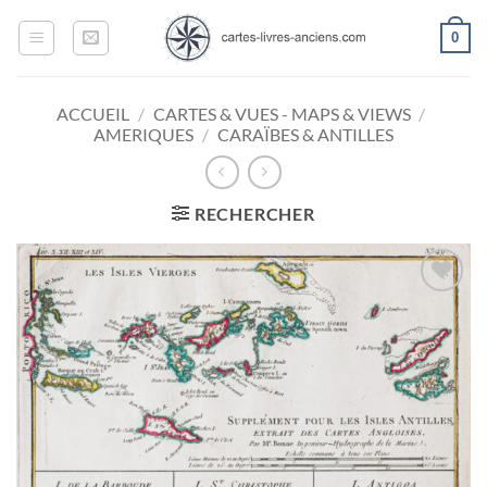
Passer
0
au
contenu
ACCUEIL
/
CARTES & VUES - MAPS & VIEWS
/
AMERIQUES
/
CARAÏBES & ANTILLES
RECHERCHER
Ajouter
à la
wishlist