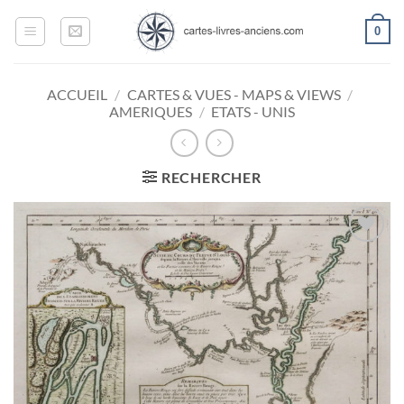
Passer
0
au
contenu
ACCUEIL
/
CARTES & VUES - MAPS & VIEWS
/
AMERIQUES
/
ETATS - UNIS
RECHERCHER
Ajouter
à la
wishlist