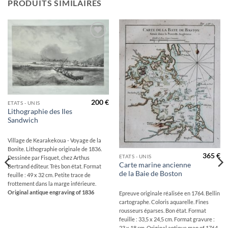
PRODUITS SIMILAIRES
Ajouter
Ajouter
à la
à la
wishlist
wishlist
200
€
ETATS - UNIS
Lithographie des Iles
Sandwich
Village de Kearakekoua - Voyage de la
Bonite. Lithographie originale de 1836.
365
€
ETATS - UNIS
Dessinée par Fisquet, chez Arthus
Carte marine ancienne
Bertrand éditeur. Très bon état. Format
de la Baie de Boston
feuille : 49 x 32 cm. Petite trace de
frottement dans la marge inférieure.
Original antique engraving of 1836
Epreuve originale réalisée en 1764. Bellin
cartographe. Coloris aquarelle. Fines
rousseurs éparses. Bon état. Format
feuille : 33,5 x 24,5 cm. Format gravure :
23 x 18 cm. Original antique map of 1764.