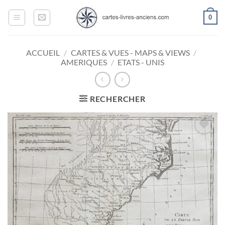
Passer
0
au
contenu
ACCUEIL
/
CARTES & VUES - MAPS & VIEWS
/
AMERIQUES
/
ETATS - UNIS
RECHERCHER
Ajouter
à la
wishlist