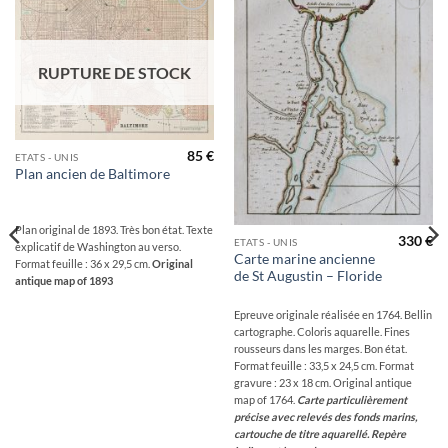
Ajouter
Ajouter
à la
à la
wishlist
wishlist
RUPTURE DE STOCK
85
€
ETATS - UNIS
Plan ancien de Baltimore
Plan original de 1893. Très bon état. Texte
330
€
ETATS - UNIS
explicatif de Washington au verso.
Carte marine ancienne
Format feuille : 36 x 29,5 cm.
Original
de St Augustin – Floride
antique map of 1893
Epreuve originale réalisée en 1764. Bellin
cartographe. Coloris aquarelle. Fines
rousseurs dans les marges. Bon état.
Format feuille : 33,5 x 24,5 cm. Format
gravure : 23 x 18 cm. Original antique
map of 1764.
Carte particulièrement
précise avec relevés des fonds marins,
cartouche de titre aquarellé. Repère