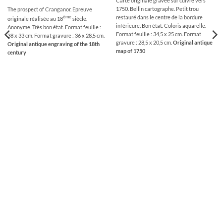
Carte originale gravée sur cuivre vers
1750. Bellin cartographe. Petit trou
The prospect of Cranganor. Epreuve
restauré dans le centre de la bordure
ème
originale réalisée au 18
siècle.
inférieure. Bon état. Coloris aquarelle.
Anonyme. Très bon état. Format feuille :
Format feuille : 34,5 x 25 cm. Format
38 x 33 cm. Format gravure : 36 x 28,5 cm.
gravure : 28,5 x 20,5 cm.
Original antique
Original antique engraving of the 18th
map of 1750
century