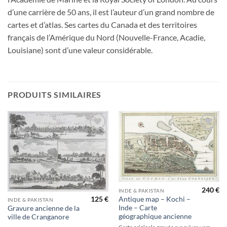
d’une carrière de 50 ans, il est l’auteur d’un grand nombre de
cartes et d’atlas. Ses cartes du Canada et des territoires
français de l’Amérique du Nord (Nouvelle-France, Acadie,
Louisiane) sont d’une valeur considérable.
PRODUITS SIMILAIRES
Ajouter
Ajouter
à la
à la
wishlist
wishlist
240
€
INDE & PAKISTAN
Antique map – Kochi –
125
€
INDE & PAKISTAN
Inde – Carte
Gravure ancienne de la
géographique ancienne
ville de Cranganore