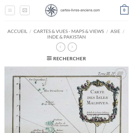
Passer
0
au
contenu
ACCUEIL
/
CARTES & VUES - MAPS & VIEWS
/
ASIE
/
INDE & PAKISTAN
RECHERCHER
Ajouter
à la
wishlist