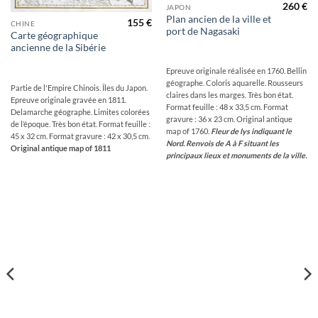
260
€
JAPON
Plan ancien de la ville et
155
€
CHINE
port de Nagasaki
Carte géographique
ancienne de la Sibérie
Epreuve originale réalisée en 1760. Bellin
géographe. Coloris aquarelle. Rousseurs
Partie de l'Empire Chinois. Îles du Japon.
claires dans les marges. Très bon état.
Epreuve originale gravée en 1811.
Format feuille : 48 x 33,5 cm. Format
Delamarche géographe. Limites colorées
gravure : 36 x 23 cm. Original antique
de l’époque. Très bon état. Format feuille :
map of 1760.
Fleur de lys indiquant le
45 x 32 cm. Format gravure : 42 x 30,5 cm.
Nord.
Renvois de A à F situant les
Original antique map of 1811
principaux lieux et monuments de la ville.