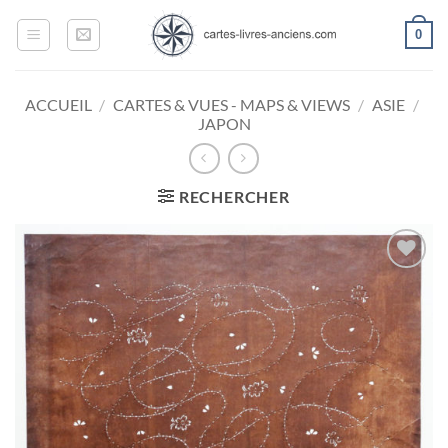
Passer
0
au
contenu
ACCUEIL
/
CARTES & VUES - MAPS & VIEWS
/
ASIE
/
JAPON
RECHERCHER
Ajouter
à la
wishlist