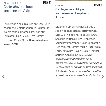
185
€
AFGHANISTAN
850
€
CORÉE
Carte géographique
Carte géographique
ancienne de l’Asie
ancienne de l’Empire du
Japon
Epreuve originale réalisée en 1760. Bellin
Divisé en sept principales parties, et
géographe. Coloris aquarelle. Rousseurs
subdivisé en soixante six Royaumes.
claires dans les marges. Très bon état.
Epreuve originale réalisée vers 1750.
Format feuille : 49 x 33,5 cm. Format
Seconde édition de 1790. Robert de
gravure : 25,5 x 21 cm.
Original antique
Vaugondy géographe. Coloris aquarelle.
map of 1760
Très bon état. Format feuille : 60 x 50 cm.
Format gravure : 56 x 49,5 cm. Original
antique map around 1750.
Carte
particulièrement détaillée qui se
concentre sur le Japon et une partie de la
Corée.
Large cartouche de titre décoratif,
échelle des lieues et séparation maritime
intitulée mer du Japon et mer de Corée.