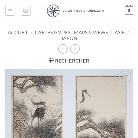
Passer
0
au
contenu
ACCUEIL
/
CARTES & VUES - MAPS & VIEWS
/
ASIE
/
JAPON
RECHERCHER
Ajouter
à la
wishlist