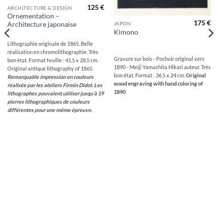
125
€
ARCHITECTURE & DESIGN
Ornementation –
175
€
Architecture japonaise
JAPON
Kimono
Lithographie originale de 1865. Belle
réalisation en chromolithographie. Très
Gravure sur bois - Pochoir original vers
bon état. Format feuille : 41,5 x 28,5 cm.
1890 - Meïji Yamashita Hikari auteur. Très
Original antique lithography of 1865.
bon état. Format : 36,5 x 24 cm.
Original
Remarquable impression en couleurs
wood engraving with hand coloring of
réalisée par les ateliers Firmin Didot. Les
1890
lithographes pouvaient utiliser jusqu’à 19
pierres lithographiques de couleurs
différentes pour une même épreuve.