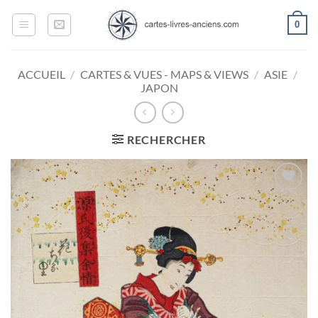
Passer
0
au
contenu
ACCUEIL
/
CARTES & VUES - MAPS & VIEWS
/
ASIE
/
JAPON
RECHERCHER
Ajouter
à la
wishlist