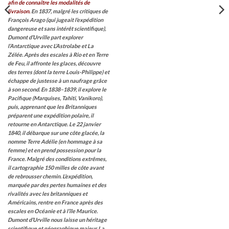
afin de connaître les modalités de
livraison.
En 1837, malgré les critiques de
François Arago (qui jugeait l’expédition
dangereuse et sans intérêt scientifique),
Dumont d’Urville part explorer
l’Antarctique avec L’Astrolabe et La
Zélée. Après des escales à Rio et en Terre
de Feu, il affronte les glaces, découvre
des terres (dont la terre Louis-Philippe) et
échappe de justesse à un naufrage grâce
à son second. En 1838–1839, il explore le
Pacifique (Marquises, Tahiti, Vanikoro),
puis, apprenant que les Britanniques
préparent une expédition polaire, il
retourne en Antarctique. Le 22 janvier
1840, il débarque sur une côte glacée, la
nomme Terre Adélie (en hommage à sa
femme) et en prend possession pour la
France. Malgré des conditions extrêmes,
il cartographie 150 milles de côte avant
de rebrousser chemin. L’expédition,
marquée par des pertes humaines et des
rivalités avec les britanniques et
Américains, rentre en France après des
escales en Océanie et à l’île Maurice.
Dumont d’Urville nous laisse un héritage
scientifique et géographique majeur.
La