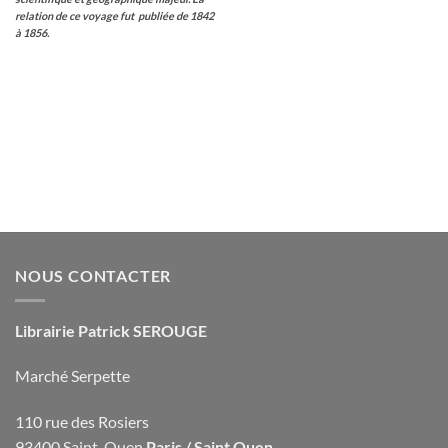
relation de ce voyage fut publiée de 1842
à 1856.
NOUS CONTACTER
Librairie Patrick SEROUGE
Marché Serpette
110 rue des Rosiers
93400 Saint-Ouen
Paris / Saint Ouen