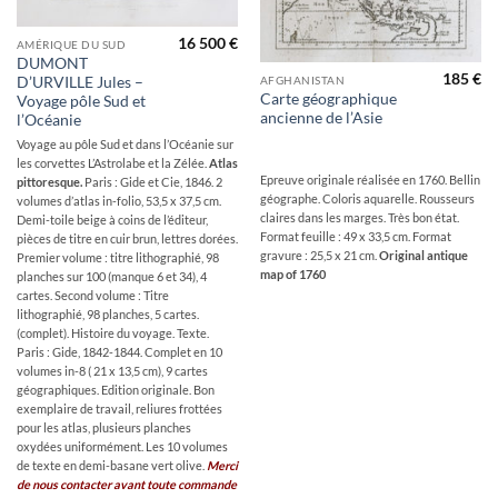
16 500
€
AMÉRIQUE DU SUD
DUMONT
185
€
D’URVILLE Jules –
AFGHANISTAN
Carte géographique
Voyage pôle Sud et
ancienne de l’Asie
l’Océanie
Voyage au pôle Sud et dans l’Océanie sur
les corvettes L’Astrolabe et la Zélée.
Atlas
Epreuve originale réalisée en 1760. Bellin
pittoresque.
Paris : Gide et Cie, 1846. 2
géographe. Coloris aquarelle. Rousseurs
volumes d’atlas in-folio, 53,5 x 37,5 cm.
claires dans les marges. Très bon état.
Demi-toile beige à coins de l’éditeur,
Format feuille : 49 x 33,5 cm. Format
pièces de titre en cuir brun, lettres dorées.
gravure : 25,5 x 21 cm.
Original antique
Premier volume : titre lithographié, 98
map of 1760
planches sur 100 (manque 6 et 34), 4
cartes. Second volume : Titre
lithographié, 98 planches, 5 cartes.
(complet). Histoire du voyage. Texte.
Paris : Gide, 1842-1844. Complet en 10
volumes in-8 ( 21 x 13,5 cm), 9 cartes
géographiques. Edition originale. Bon
exemplaire de travail, reliures frottées
pour les atlas, plusieurs planches
oxydées uniformément. Les 10 volumes
de texte en demi-basane vert olive.
Merci
de nous contacter avant toute commande