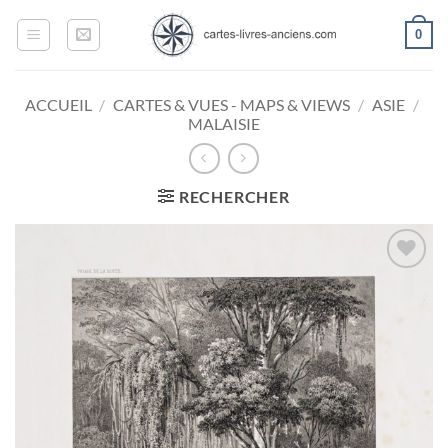
Passer
0
au
contenu
ACCUEIL
/
CARTES & VUES - MAPS & VIEWS
/
ASIE
/
MALAISIE
RECHERCHER
Ajouter
à la
wishlist