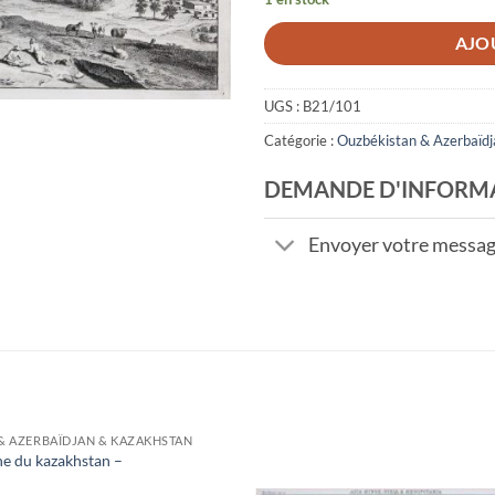
AJO
UGS :
B21/101
Catégorie :
Ouzbékistan & Azerbaïd
DEMANDE D'INFORM
Envoyer votre messa
& AZERBAÏDJAN & KAZAKHSTAN
ne du kazakhstan –
Aj