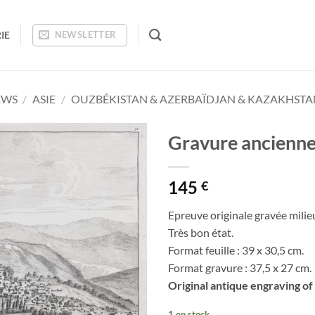
IE
NEWSLETTER
EWS
/
ASIE
/
OUZBÉKISTAN & AZERBAÏDJAN & KAZAKHSTA
Gravure ancienne
Ajouter
145
à la
€
wishlist
Epreuve originale gravée milie
Très bon état.
Format feuille : 39 x 30,5 cm.
Format gravure : 37,5 x 27 cm.
Original antique engraving of
1 en stock