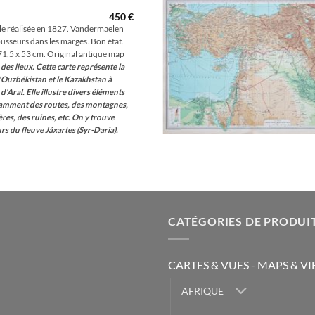
wis
450
€
le réalisée en 1827. Vandermaelen
usseurs dans les marges. Bon état.
 71,5 x 53 cm. Original antique map
 des lieux. Cette carte représente la
l'Ouzbékistan et le Kazakhstan à
 d'Aral. Elle illustre divers éléments
amment des routes, des montagnes,
ières, des ruines, etc. On y trouve
rs du fleuve Jáxartes (Syr-Daria).
CATÉGORIES DE PRODUI
CARTES & VUES - MAPS & V
AFRIQUE