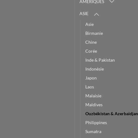
AMERIQUES
ASIE
Asie
Birmanie
Chine
Corée
Inde & Pakistan
Indonésie
Japon
Laos
Malaisie
Maldives
Ouzbékistan & Azerbaïdja
Philippines
Sumatra