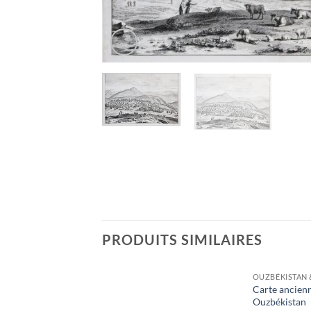
PRODUITS SIMILAIRES
N & KAZAKHSTAN
OUZBÉKISTAN 
mer Caspienne
Carte ancien
tan
Ouzbékistan
Ajouter