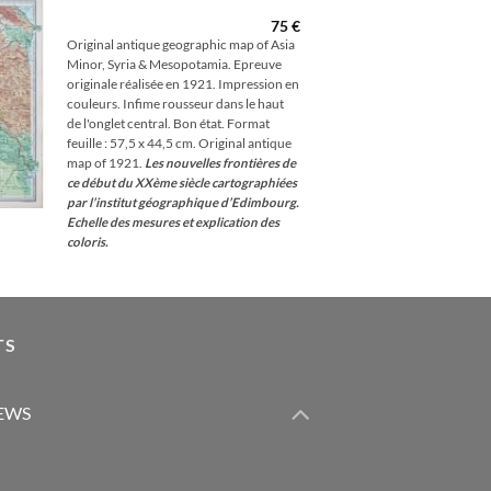
à la
hlist
75
€
Original antique geographic map of Asia
Minor, Syria & Mesopotamia. Epreuve
originale réalisée en 1921. Impression en
couleurs. Infime rousseur dans le haut
de l'onglet central. Bon état. Format
feuille : 57,5 x 44,5 cm. Original antique
map of 1921.
Les nouvelles frontières de
ce début du XXème siècle cartographiées
par l’institut géographique d’Edimbourg.
Echelle des mesures et explication des
coloris.
TS
IEWS