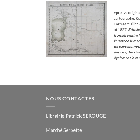
à la
wishlist
350
€
1827.Vandermaelen
Epreuve origina
oque. Très bon état.
cartographe. Ro
inal antique
Format feuille :
eux. Peu courant.
of 1827.
Echelle
frontière entre 
l'ouest de la mer
du paysage, not
des lacs, des riv
également le cou
NOUS CONTACTER
Librairie Patrick SEROUGE
Marché Serpette