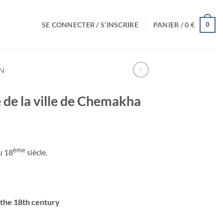
SE CONNECTER / S’INSCRIRE
PANIER /
0
€
0
N
 de la ville de Chemakha
ème
u 18
siècle.
 the 18th century