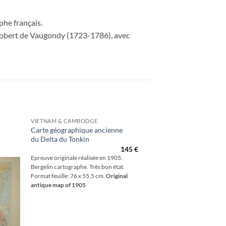
phe français.
r Robert de Vaugondy (1723-1786), avec
VIETNAM & CAMBODGE
Carte géographique ancienne
du Delta du Tonkin
outer
à la
145
€
hlist
Epreuve originale réalisée en 1905.
Bergelin cartographe. Très bon état.
Format feuille: 76 x 55,5 cm.
Original
antique map of 1905