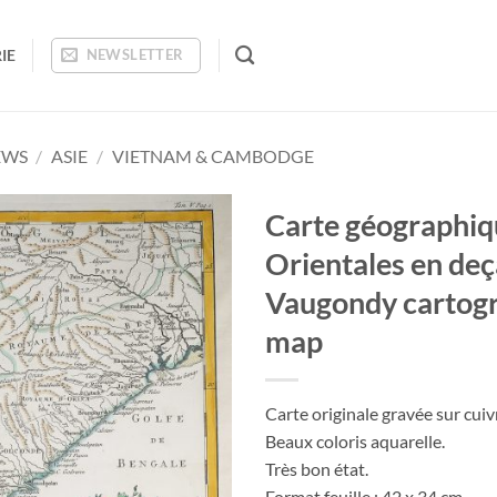
IE
NEWSLETTER
EWS
/
ASIE
/
VIETNAM & CAMBODGE
Carte géographiq
Orientales en de
Ajouter
à la
Vaugondy cartogr
wishlist
map
Carte originale gravée sur cuiv
Beaux coloris aquarelle.
Très bon état.
Format feuille : 42 x 34 cm.