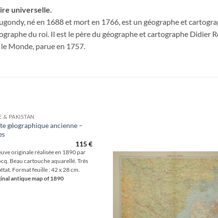
ire universelle.
ugondy, né en 1688 et mort en 1766, est un géographe et cartogra
géographe du roi. Il est le père du géographe et cartographe Didie
r le Monde, parue en 1757.
E & PAKISTAN
te géographique ancienne –
es
Aj
115
€
wis
uve originale réalisée en 1890 par
cq. Beau cartouche aquarellé. Très
état. Format feuille : 42 x 28 cm.
inal antique map of 1890