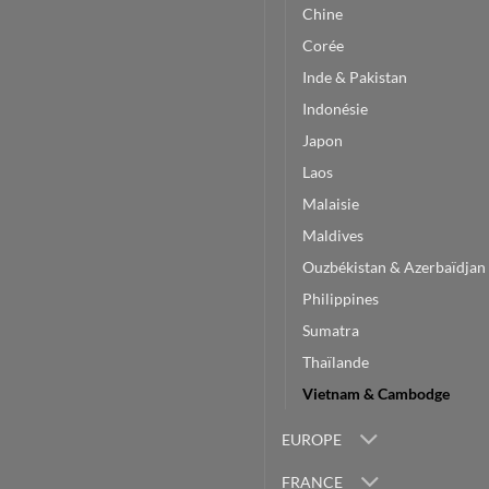
Chine
Corée
Inde & Pakistan
Indonésie
Japon
Laos
Malaisie
Maldives
Ouzbékistan & Azerbaïdjan
Philippines
Sumatra
Thaïlande
Vietnam & Cambodge
EUROPE
FRANCE