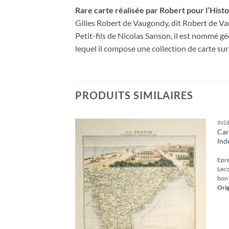
Rare carte réalisée par Robert pour l’Histo
Gilles Robert de Vaugondy, dit Robert de Va
Petit-fils de Nicolas Sanson, il est nommé 
lequel il compose une collection de carte su
PRODUITS SIMILAIRES
IND
 la côte de
Car
Ind
Ajouter
à la
200
€
wishlist
sur la côte de
Epre
 originale réalisée
Leco
ellin cartographe.
bon 
 cuivre : 32 x 24,5
Orig
e map of 1760