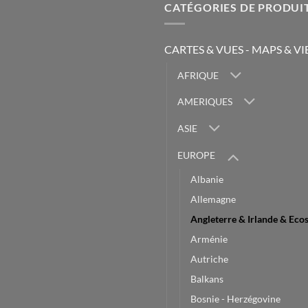
CATÉGORIES DE PRODUI
CARTES & VUES - MAPS & V
AFRIQUE
AMERIQUES
ASIE
EUROPE
Albanie
Allemagne
Angleterre & Irlande & Eco
Arménie
Autriche
Balkans
Bosnie - Herzégovine