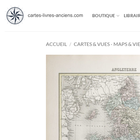
Passer
au
BOUTIQUE
LIBRAIR
contenu
ACCUEIL
/
CARTES & VUES - MAPS & VI