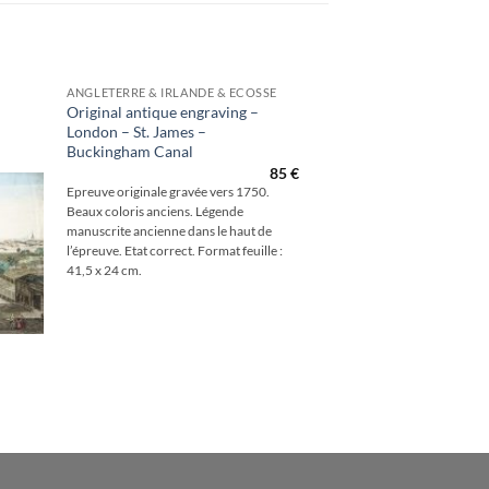
ANGLETERRE & IRLANDE & ECOSSE
Original antique engraving –
London – St. James –
outer
Buckingham Canal
à la
hlist
85
€
Epreuve originale gravée vers 1750.
Beaux coloris anciens. Légende
manuscrite ancienne dans le haut de
l’épreuve. Etat correct. Format feuille :
41,5 x 24 cm.