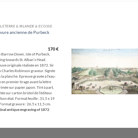
LETERRE & IRLANDE & ECOSSE
vure ancienne de Purbeck
Aj
wis
170
€
 Barrow Down, Isle of Purbeck,
ing towards St. Alban’s Head.
uve originale réalisée en 1872. Sir
 Charles Robinson graveur. Signée
 la planche. Epreuve gravée à l’eau-
e en premier tirage avant la lettre
imée sur papier japon. Tiré à part,
ée sur carton bristol de l’éditeur.
 bon état. Format feuille : 31,5 x 19
Format gravure : 26,5 x 11,5 cm.
inal antique engraving of 1872