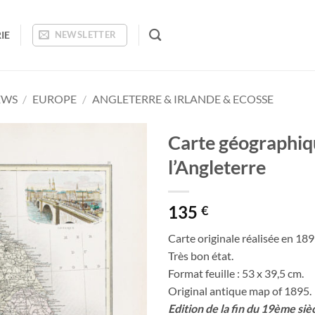
IE
NEWSLETTER
EWS
/
EUROPE
/
ANGLETERRE & IRLANDE & ECOSSE
Carte géographiq
l’Angleterre
Ajouter
à la
wishlist
135
€
Carte originale réalisée en 189
Très bon état.
Format feuille : 53 x 39,5 cm.
Original antique map of 1895.
Edition de la fin du 19ème siè