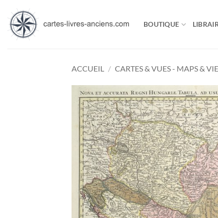
Passer
au
BOUTIQUE
LIBRAIR
contenu
ACCUEIL
/
CARTES & VUES - MAPS & VI