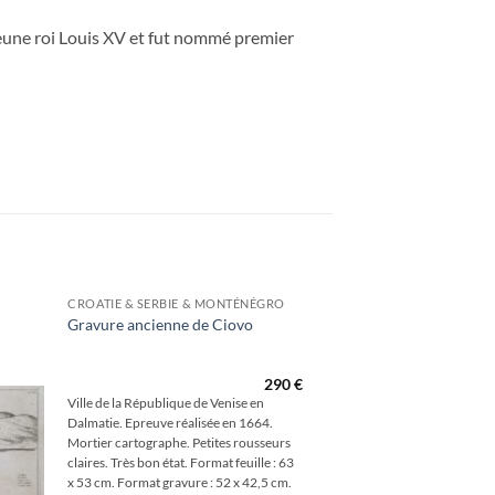
jeune roi Louis XV et fut nommé premier
CROATIE & SERBIE & MONTÉNÉGRO
Gravure ancienne de Ciovo
outer
à la
hlist
290
€
Ville de la République de Venise en
Dalmatie. Epreuve réalisée en 1664.
Mortier cartographe. Petites rousseurs
claires. Très bon état. Format feuille : 63
x 53 cm. Format gravure : 52 x 42,5 cm.