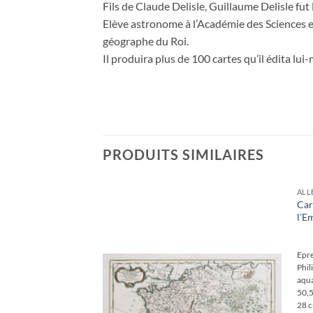
Fils de Claude Delisle, Guillaume Delisle fut
Elève astronome à l’Académie des Sciences e
géographe du Roi.
Il produira plus de 100 cartes qu’il édita lui
PRODUITS SIMILAIRES
ALL
Trieste &
Car
e Zadar –
l’E
Ajouter
à la
wishlist
450
€
alisée en
Epre
ius cartographe.
Phil
ette rare carte en
aqua
nement aquarellée.
50,5
feuille : 61,5 x 43,5
28 