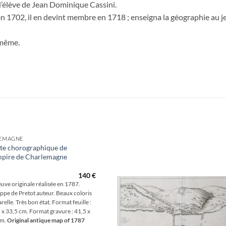
 l’élève de Jean Dominique Cassini.
n 1702, il en devint membre en 1718 ; enseigna la géographie au 
-même.
EMAGNE
te chorographique de
mpire de Charlemagne
Aj
wis
140
€
uve originale réalisée en 1787.
ippe de Pretot auteur. Beaux coloris
relle. Très bon état. Format feuille :
 x 33,5 cm. Format gravure : 41,5 x
cm.
Original antique map of 1787