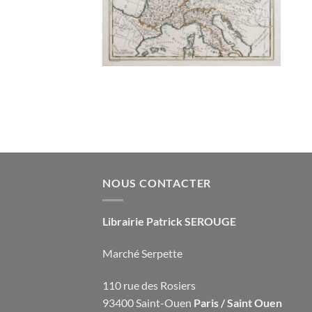
9 x 34 cm. Original
.
3 cartes sur une
nant la région
la Dravus, le golfe
o et la région
benico.
Cartes
lées, dont l'une
s sur la rivière.
Un
n couleur, avec de
NOUS CONTACTER
Librairie Patrick SEROUGE
Marché Serpette
110 rue des Rosiers
93400 Saint-Ouen
Paris / Saint Ouen