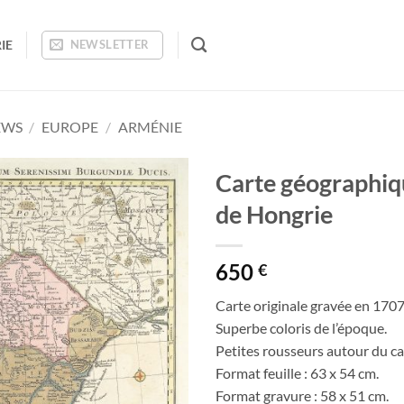
IE
NEWSLETTER
EWS
/
EUROPE
/
ARMÉNIE
Carte géographi
de Hongrie
Ajouter
à la
wishlist
650
€
Carte originale gravée en 1707
Superbe coloris de l’époque.
Petites rousseurs autour du ca
Format feuille : 63 x 54 cm.
Format gravure : 58 x 51 cm.