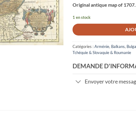
Original antique map of 1707.
1 en stock
AJO
Catégories :
Arménie
,
Balkans
,
Bulga
Tchéquie & Slovaquie & Roumanie
DEMANDE D'INFORM
Envoyer votre messa