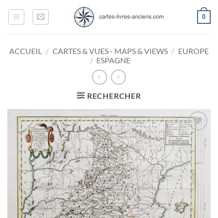
Passer
0
au
contenu
ACCUEIL
/
CARTES & VUES - MAPS & VIEWS
/
EUROPE
/
ESPAGNE
RECHERCHER
Ajouter
à la
wishlist