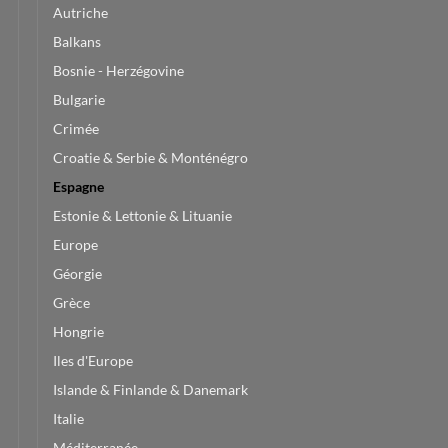
Autriche
Balkans
Bosnie - Herzégovine
Bulgarie
Crimée
Croatie & Serbie & Monténégro
Espagne
Estonie & Lettonie & Lituanie
Europe
Géorgie
Grèce
Hongrie
Iles d'Europe
Islande & Finlande & Danemark
Italie
Méditerranée