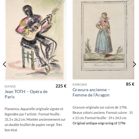
Ajouter
Ajouter
à la
à la
wishlist
wishlist
85
€
ESPAGNE
225
€
DANSE
Gravure ancienne –
Jean TOTH – Opéra de
Femme de l’Aragon
Paris
Gravure originale sur cuivre de 1796.
Flamenco. Aquarelle originale signée et
Beaux coloris anciens. Format cuivre : 15
légendée par l'artiste . Format feuille :
x 21 cm. Format feuille : 19 x 24,5 cm.
31,3 x 26,2 cm. Montée anciennement sur
Original antique engraving of 1796
un double feuillet de papier vergé. Très
bon état.