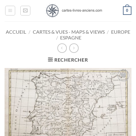
Passer
0
au
contenu
ACCUEIL
/
CARTES & VUES - MAPS & VIEWS
/
EUROPE
/
ESPAGNE
RECHERCHER
Ajouter
à la
wishlist