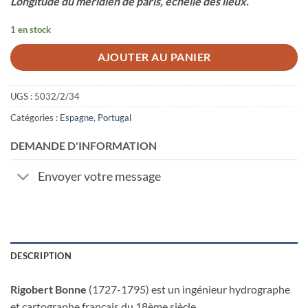
Longitude du méridien de paris, échelle des lieux.
1 en stock
AJOUTER AU PANIER
UGS :
5032/2/34
Catégories :
Espagne
,
Portugal
DEMANDE D'INFORMATION
Envoyer votre message
DESCRIPTION
Rigobert Bonne
(1727-1795) est un ingénieur hydrographe
et cartographe français du 18ème siècle.