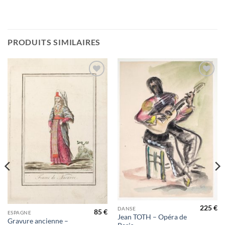
PRODUITS SIMILAIRES
Ajouter
Ajouter
à la
à la
wishlist
wishlist
225
€
DANSE
85
€
ESPAGNE
Jean TOTH – Opéra de
Gravure ancienne –