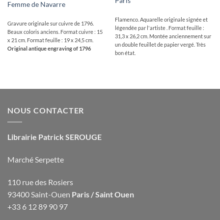
Paris
Femme de Navarre
Flamenco. Aquarelle originale signée et
Gravure originale sur cuivre de 1796.
légendée par l'artiste . Format feuille :
Beaux coloris anciens. Format cuivre : 15
31,3 x 26,2 cm. Montée anciennement sur
x 21 cm. Format feuille : 19 x 24,5 cm.
un double feuillet de papier vergé. Très
Original antique engraving of 1796
bon état.
NOUS CONTACTER
Librairie Patrick SEROUGE
Marché Serpette
110 rue des Rosiers
93400 Saint-Ouen
Paris / Saint Ouen
+33 6 12 89 90 97