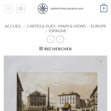
Passer
0
au
contenu
ACCUEIL
/
CARTES & VUES - MAPS & VIEWS
/
EUROPE
/
ESPAGNE
RECHERCHER
Ajouter
à la
wishlist