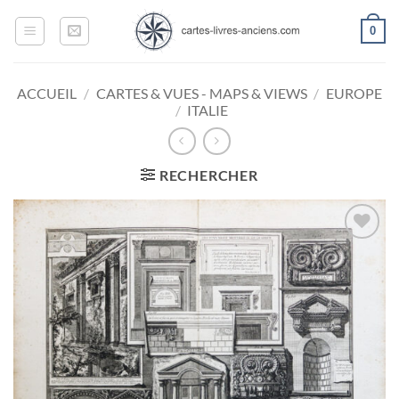
Passer
0
au
contenu
ACCUEIL
/
CARTES & VUES - MAPS & VIEWS
/
EUROPE
/
ITALIE
RECHERCHER
Ajouter
à la
wishlist