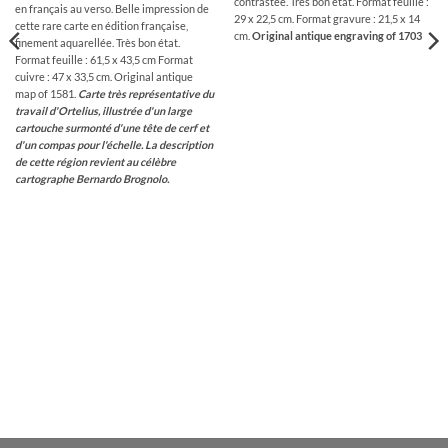
contrastée. Très bon état. Format feuille :
en français au verso. Belle impression de
29 x 22,5 cm. Format gravure : 21,5 x 14
cette rare carte en édition française,
cm.
Original antique engraving of 1703
finement aquarellée. Très bon état.
Format feuille : 61,5 x 43,5 cm Format
cuivre : 47 x 33,5 cm. Original antique
map of 1581.
Carte
très
représentative du
travail d'Ortelius, illustrée d'un large
cartouche surmonté d'une tête de cerf et
d'un compas pour l'échelle. La description
de cette région revient au célèbre
cartographe Bernardo Brognolo.