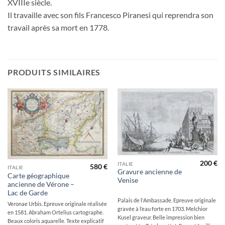
XVIIIe siècle.
Il travaille avec son fils Francesco Piranesi qui reprendra son
travail après sa mort en 1778.
PRODUITS SIMILAIRES
Ajouter
Ajouter
à la
à la
wishlist
wishlist
200
€
ITALIE
580
€
ITALIE
Gravure ancienne de
Carte géographique
Venise
ancienne de Vérone –
Lac de Garde
Palais de l'Ambassade. Epreuve originale
Veronae Urbis. Epreuve originale réalisée
gravée à l’eau forte en 1703. Melchior
en 1581. Abraham Ortelius cartographe.
Kusel graveur. Belle impression bien
Beaux coloris aquarelle. Texte explicatif