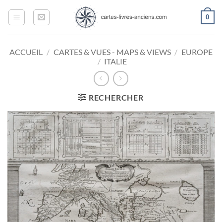
Passer
0
au
contenu
ACCUEIL
/
CARTES & VUES - MAPS & VIEWS
/
EUROPE
/
ITALIE
RECHERCHER
Ajouter
à la
wishlist