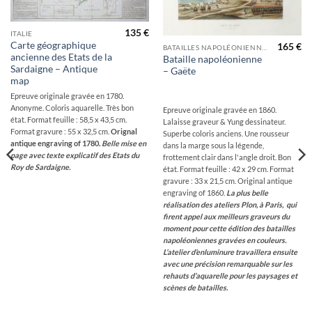
135
€
ITALIE
Carte géographique
165
€
BATAILLES NAPOLÉONIENNES
ancienne des Etats de la
Bataille napoléonienne
Sardaigne – Antique
– Gaëte
map
Epreuve originale gravée en 1780.
Anonyme. Coloris aquarelle. Très bon
Epreuve originale gravée en 1860.
état. Format feuille : 58,5 x 43,5 cm.
Lalaisse graveur & Yung dessinateur.
Format gravure : 55 x 32,5 cm.
Orignal
Superbe coloris anciens. Une rousseur
antique engraving of 1780.
Belle mise en
dans la marge sous la légende,
page avec texte explicatif des Etats du
frottement clair dans l'angle droit. Bon
Roy de Sardaigne.
état. Format feuille : 42 x 29 cm. Format
gravure : 33 x 21,5 cm. Original antique
engraving of 1860.
La plus belle
réalisation des ateliers Plon, à Paris, qui
firent appel aux meilleurs graveurs du
moment pour cette édition des batailles
napoléoniennes gravées en couleurs.
L’atelier d’enluminure travaillera ensuite
avec une précision remarquable sur les
rehauts d’aquarelle pour les paysages et
scènes de batailles.