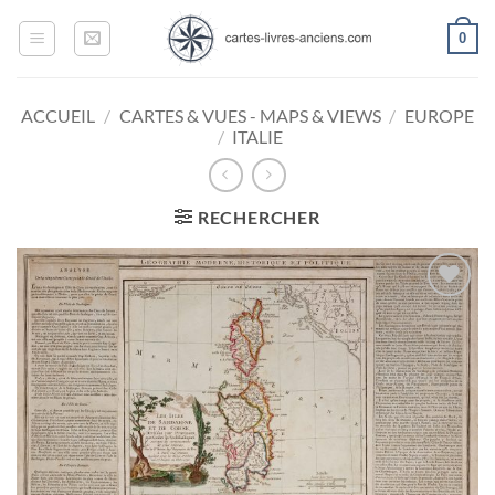
Passer
0
au
contenu
ACCUEIL
/
CARTES & VUES - MAPS & VIEWS
/
EUROPE
/
ITALIE
RECHERCHER
Ajouter
à la
wishlist