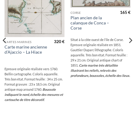
165
€
CORSE
Plan ancien de la
calanque de Conca –
Corse
Situé à la côte ouest de l’ile de Corse.
320
€
CARTES MARINES
Epreuve originale réalisée en 1851.
Carte marine ancienne
Gauttier Duparc lithographe. Coloris
d’Ajaccio – La Hiace
aquarelle. Très bon état. Format feuille :
29 x 21 cm. Original antique chart of
1851.
Carte marine très détaillée
Epreuve originale réalisée vers 1760.
illustrant les reliefs, relevés des
Bellin cartographe. Coloris aquarelle.
profondeurs, boussoles, échelle des lieux.
Très bon état. Format feuille : 34 x 25 cm.
Format gravure : 23 x 18,5 cm. Original
antique map around 1760.
Boussole
indiquant le nord, échelle des mesures et
cartouche de titre décoratif.