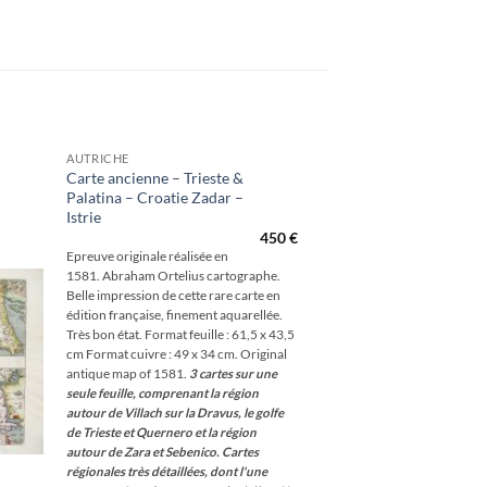
AUTRICHE
Carte ancienne – Trieste &
Palatina – Croatie Zadar –
outer
Istrie
à la
hlist
450
€
Epreuve originale réalisée en
1581. Abraham Ortelius cartographe.
Belle impression de cette rare carte en
édition française, finement aquarellée.
Très bon état. Format feuille : 61,5 x 43,5
cm Format cuivre : 49 x 34 cm. Original
antique map of 1581.
3 cartes sur une
seule feuille, comprenant la région
autour de Villach sur la Dravus, le golfe
de Trieste et Quernero et la région
autour de Zara et Sebenico.
Cartes
régionales très détaillées, dont l'une