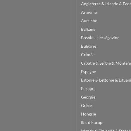
Angleterre & Irlande & Eco
Arménie
Autriche
Balkans
Bosnie - Herzégovine
Bulgarie
Crimée
Croatie & Serbie & Montén
Espagne
Estonie & Lettonie & Lituan
Europe
Géorgie
Grèce
Hongrie
Iles d'Europe
Islande & Finlande & Dane