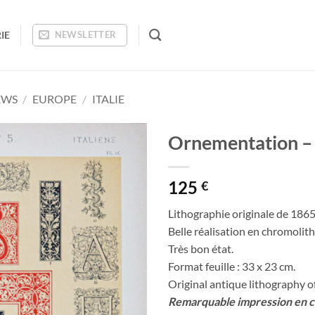
IE
NEWSLETTER
EWS
/
EUROPE
/
ITALIE
Ornementation – I
Ajouter
125
à la
€
wishlist
Lithographie originale de 1865
Belle réalisation en chromolit
Très bon état.
Format feuille : 33 x 23 cm.
Original antique lithography o
Remarquable impression en cou