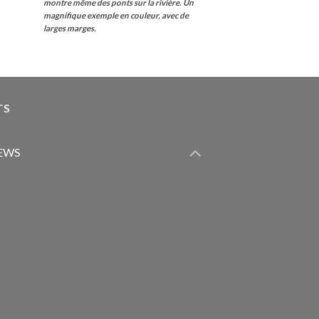
montre même des ponts sur la rivière.
Un
magnifique exemple en couleur, avec de
larges marges.
TS
IEWS