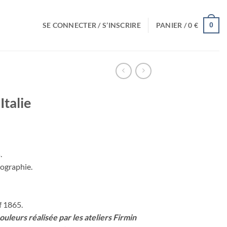
SE CONNECTER / S’INSCRIRE
PANIER /
0
€
0
talie
.
hographie.
f 1865.
leurs réalisée par les ateliers Firmin