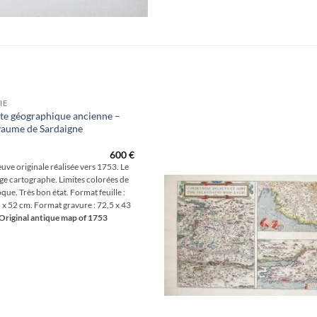
IE
te géographique ancienne –
aume de Sardaigne
Aj
wis
600
€
uve originale réalisée vers 1753. Le
e cartographe. Limites colorées de
oque. Très bon état. Format feuille :
 x 52 cm. Format gravure : 72,5 x 43
Original antique map of 1753