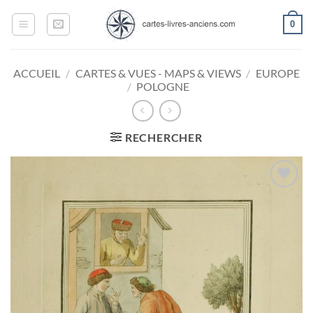
Passer
0
au
contenu
ACCUEIL
/
CARTES & VUES - MAPS & VIEWS
/
EUROPE
/
POLOGNE
RECHERCHER
Ajouter
à la
wishlist