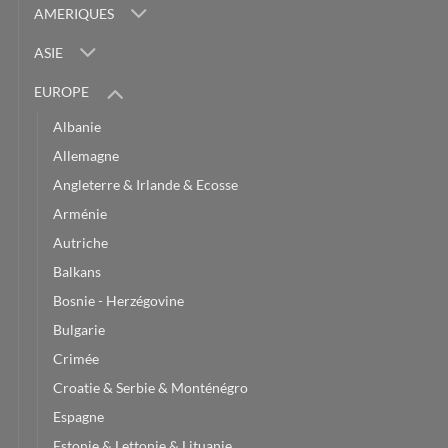
AMERIQUES
ASIE
EUROPE
Albanie
Allemagne
Angleterre & Irlande & Ecosse
Arménie
Autriche
Balkans
Bosnie - Herzégovine
Bulgarie
Crimée
Croatie & Serbie & Monténégro
Espagne
Estonie & Lettonie & Lituanie