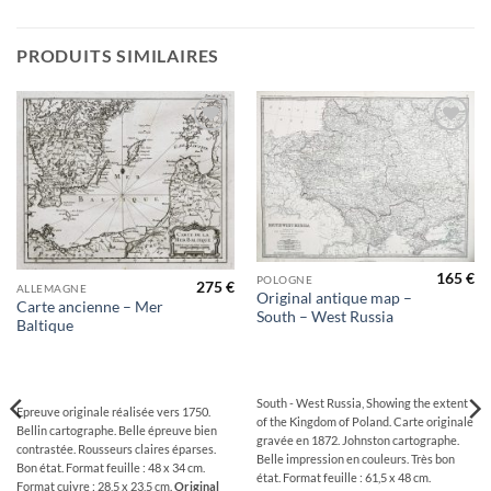
PRODUITS SIMILAIRES
Ajouter
Ajouter
à la
à la
wishlist
wishlist
165
€
POLOGNE
275
€
ALLEMAGNE
Original antique map –
Carte ancienne – Mer
South – West Russia
Baltique
South - West Russia, Showing the extent
Epreuve originale réalisée vers 1750.
of the Kingdom of Poland. Carte originale
Bellin cartographe. Belle épreuve bien
gravée en 1872. Johnston cartographe.
contrastée. Rousseurs claires éparses.
Belle impression en couleurs. Très bon
Bon état. Format feuille : 48 x 34 cm.
état. Format feuille : 61,5 x 48 cm.
Format cuivre : 28,5 x 23,5 cm.
Original