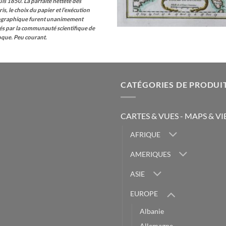
uis 1850.
La parfaite netteté des
ris, le choix du papier et l’exécution
ographique furent unanimement
és par la communauté scientifique de
oque. Peu courant.
CATÉGORIES DE PRODUI
CARTES & VUES - MAPS & V
AFRIQUE
AMERIQUES
ASIE
EUROPE
Albanie
Allemagne