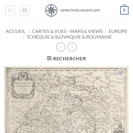
Passer
0
au
contenu
ACCUEIL
/
CARTES & VUES - MAPS & VIEWS
/
EUROPE
/
TCHÉQUIE & SLOVAQUIE & ROUMANIE
RECHERCHER
Ajouter
à la
wishlist