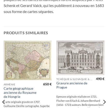
Schenk et Gerard Valck, qui les publièrent à nouveau en 1683
sous forme de cartes séparées.
PRODUITS SIMILAIRES
Ajouter
Ajouter
à la
à la
wishlist
wishlist
490
€
TCHÉQUIE & SLOVAQUIE & ROUMANIE
Gravure ancienne de
650
€
ARMÉNIE
Prague
Carte géographique
ancienne du Royaume
de Hongrie
Epreuve originale réalisée en 1721.
Fischer von Erlach & Johann Bernhard
Carte originale gravée en 1707.
(1656 - 1723) auteurs. Belle épreuve bien
Guillaume Deslile cartographe. Superbe