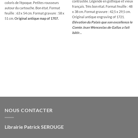
contrastée. Légende en gothique et vieux
coloris de l’époque. Petites rousseurs
français. Très bon état. Format feuille : 48
autour du cartouche. Bon état. Format
x 38 cm. Format gravure : 42,5 x 29,5 cm.
feuille : 63 x 54 cm. Format gravure : 58 x
Original antique engraving of 1721.
51 cm.
Original antique map of 1707.
Elévation du Palais que son excellence le
Comte Jean Wenceslas de Gallas a fait
bâtir…
NOUS CONTACTER
Librairie Patrick SEROUGE