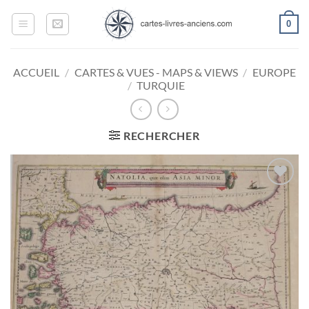
Passer
0
au
contenu
ACCUEIL
/
CARTES & VUES - MAPS & VIEWS
/
EUROPE
/
TURQUIE
RECHERCHER
Ajouter
à la
wishlist