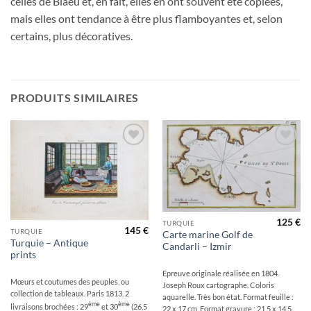
celles de Blaeu et, en fait, elles en ont souvent été copiées,
mais elles ont tendance à être plus flamboyantes et, selon
certains, plus décoratives.
PRODUITS SIMILAIRES
Ajouter
Ajouter
à la
à la
wishlist
wishlist
125
€
TURQUIE
145
€
TURQUIE
Carte marine Golf de
Turquie – Antique
Candarli – Izmir
prints
Epreuve originale réalisée en 1804.
Mœurs et coutumes des peuples, ou
Joseph Roux cartographe. Coloris
collection de tableaux. Paris 1813. 2
aquarelle. Très bon état. Format feuille :
ème
ème
livraisons brochées : 29
et 30
(26,5
22 x 17 cm. Format gravure : 21,5 x 14,5