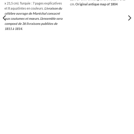
x 21,5 cm). Turquie : 7 pages explicatives
cm.
Original antique map of 1804
et 8 aquatintes en couleurs.
Livraison du
célèbre ouvrage de Maréchal consacré
aux coutumes et mœurs. L’ensemble sera
composé de 36 livraisons publiées de
1811 à 1814.