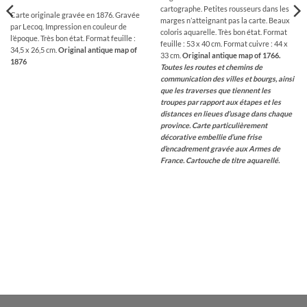
cartographe. Petites rousseurs dans les
Carte originale gravée en 1876. Gravée
marges n’atteignant pas la carte. Beaux
par Lecoq. Impression en couleur de
coloris aquarelle. Très bon état. Format
l’époque. Très bon état. Format feuille :
feuille : 53 x 40 cm. Format cuivre : 44 x
34,5 x 26,5 cm.
Original antique map of
33 cm.
Original antique map of 1766.
1876
Toutes les routes et chemins de
communication des villes et bourgs, ainsi
que les traverses que tiennent les
troupes par rapport aux étapes et les
distances en lieues d’usage dans chaque
province.
Carte particulièrement
décorative embellie d’une frise
d’encadrement gravée aux Armes de
France. Cartouche de titre aquarellé.