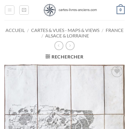
Passer
0
au
contenu
ACCUEIL
/
CARTES & VUES - MAPS & VIEWS
/
FRANCE
/
ALSACE & LORRAINE
RECHERCHER
Ajouter
à la
wishlist