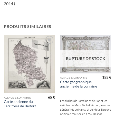
2014 )
PRODUITS SIMILAIRES
Ajouter
Ajouter
à la
à la
wishlist
wishlist
RUPTURE DE STOCK
155
€
ALSACE & LORRAINE
Carte géographique
ancienne de la Lorraine
65
€
ALSACE & LORRAINE
Les duchés de Lorraine et de Bar, et les
Carte ancienne du
évêches de Metz, Toul et Verdun, avec les
Territoire de Belfort
généralités de Nancy et de Metz. Epreuve
originale réalisée en 1766. Desnos